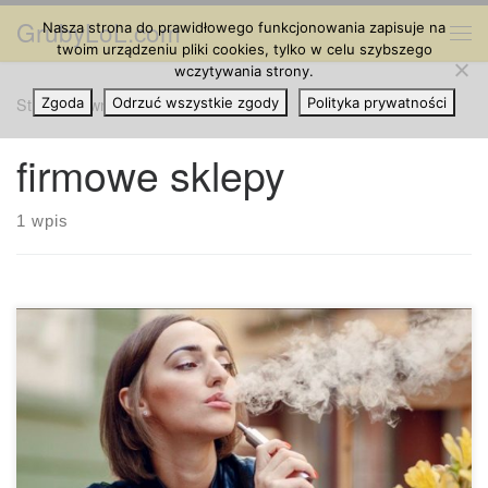
GrubyLoL.com
Nasza strona do prawidłowego funkcjonowania zapisuje na
Przejdź do treści
Me
twoim urządzeniu pliki cookies, tylko w celu szybszego
wczytywania strony.
Strona główna
Zgoda
Odrzuć wszystkie zgody
»
firmowe sklepy
Polityka prywatności
firmowe sklepy
1 wpis
W ostatnich latach wiele rzeczy zmieniło się w Nowym
Jorku. Obecnie jednak miasto zatwierdziło kilka praw
przeciwko wapowaniu. Mimo, że większość dotyczy
kampanii przeciwko tytoniowi, która odbywa się na północno
– wschodnim terenie, prawa te będą również miały wpływ