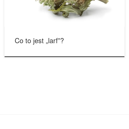
ukazują się w formie mniejszych, niedojrzałych pąków, które
[…]
Co to jest „larf”?