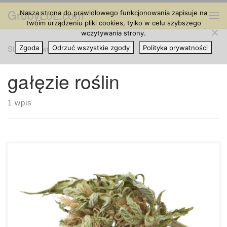
GrubyLoL.com
Nasza strona do prawidłowego funkcjonowania zapisuje na
Przejdź do treści
Me
twoim urządzeniu pliki cookies, tylko w celu szybszego
wczytywania strony.
Strona główna
Zgoda
Odrzuć wszystkie zgody
»
gałęzie roślin
Polityka prywatności
gałęzie roślin
1 wpis
Co to jest „larf” i do czego służy? Larf, mimo że brzmi
zabawnie, jest terminem, którego niektórzy konsumenci
mogli nie słyszeć wcześniej. Jest to slangowe słowo, które
odnosi się do mniejszych, niedojrzałych pąków, które nie
osiągnęły jeszcze pełnego potencjału. Zwykle pąki te