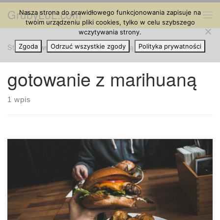
GrubyLoL.com
Nasza strona do prawidłowego funkcjonowania zapisuje na
Przejdź do treści
Me
twoim urządzeniu pliki cookies, tylko w celu szybszego
wczytywania strony.
Strona główna
Zgoda
Odrzuć wszystkie zgody
»
gotowanie z marihuaną
Polityka prywatności
gotowanie z marihuaną
1 wpis
Mimo, że sezon świąteczny już dobiegł końca, zawsze jest
dobry czas na upieczenie czegoś smacznego. Zaimponuj
swoim przyjaciołom przysmakami z konopi, o jakich tylko
marzyli. Jednak zanim zaczniesz, koniecznie zapoznaj się z
poniższymi typowymi błędami, których należy unikać