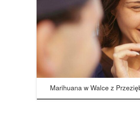
Zaczyna się od kaszlu, kataru, następnie bólu ga
organizmu. Dodaj do tego gorączkę i silne bóle g
potwierdzić, że masz przeziębienie lub grypę. Ma
właściwości łagodzących ból, przeciwzapalnych 
pomóc w szybszym wyleczeniu przeziębienia lub 
Marihuana w Walce z Przezię