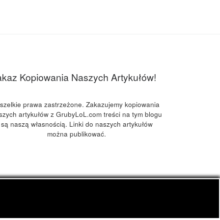
akaz Kopiowania Naszych Artykułów!
szelkie prawa zastrzeżone. Zakazujemy kopiowania
szych artykułów z GrubyLoL.com treści na tym blogu
są naszą własnością. Linki do naszych artykułów
można publikować.
kuchnia konopna i wiele innych.