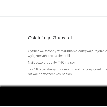
Ostatnio na GrubyLoL:
Cytrusowe terpeny w marihuanie odkrywają tajemni
wyjątkowych aromatów roślin
Najlepsze produkty THC na sen
Jak 10 legendarnych odmian marihuany wpłynęło n
rozwój nowoczesnych nasion
© 2026
GrubyLoL.com
– Wszelkie prawa zastrze