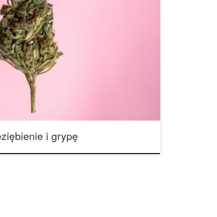
rypę: Co na to eksperci? To przychodzi jak
l gardła, zatkany nos, ból ciała, złe
łe przeziębienie. Grypa natomiast podnosi
imi tymi objawami plus gorączką, silnym bólem
m – w niektórych przypadkach […]
ziębienie i grypę