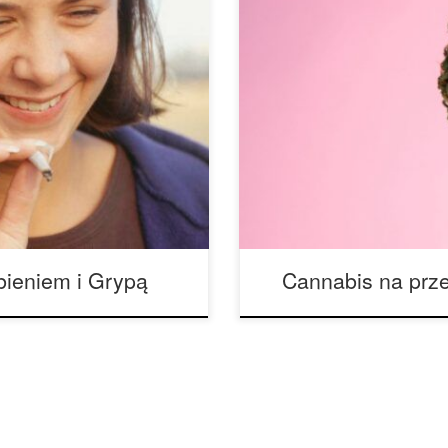
rdła i być może wyczerpania
Cannabis na przeziębienie i g
łowy, a możesz po prostu
prawdziwy pociąg towarowy: bó
rihuana jest znana ze swoich
samopoczucie. A to tylko zwyk
i nasennych, które mogą
stawkę – przychodzi z wszystk
[…]
głowy i skrajnym wyczerpanie
bieniem i Grypą
Cannabis na prze