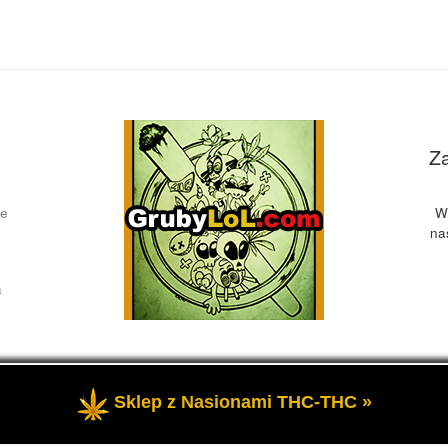
Z
ce
W
na
a
Sklep z Nasionami THC-THC »
żone
- Przedstawia informacje o marihuanie, czyli cannabis blog, 