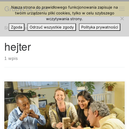
GrubyLoL.com
Nasza strona do prawidłowego funkcjonowania zapisuje na
Przejdź do treści
Me
twoim urządzeniu pliki cookies, tylko w celu szybszego
wczytywania strony.
Strona główna
Zgoda
Odrzuć wszystkie zgody
»
hejter
Polityka prywatności
hejter
1 wpis
Wszyscy znamy kogoś, kto bezwzględnie gardzi marihuaną i
nie akceptuje jej całkowicie. Jak radzić sobie z takimi ludźmi,
szczególnie jeśli są naszymi przyjaciółmi lub członkami
rodziny? A co najważniejsze, jak radzić sobie z nimi w
sposób taktowny? • Powiedz im, że to twój wybór! Jesteś