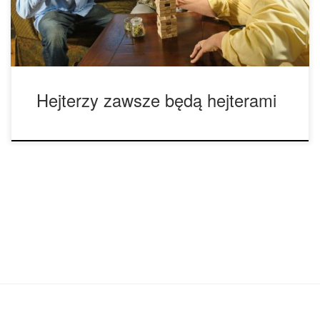
osobą dorosła i nikt nie […]
Hejterzy zawsze będą hejterami