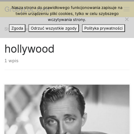
GrubyLoL.com
Nasza strona do prawidłowego funkcjonowania zapisuje na
Przejdź do treści
Me
twoim urządzeniu pliki cookies, tylko w celu szybszego
wczytywania strony.
Strona główna
Zgoda
Odrzuć wszystkie zgody
»
hollywood
Polityka prywatności
hollywood
1 wpis
Znamy dzisiejszych aktorów Hollywood, którzy są za
marihuaną. Ale jeżeli chodzi o miniony czas, media były
bardziej konserwatywne, a wybór kanałów medialnych nie
był tak liczny. Obecnie gwiazdy mogą zamieszczać zdjęcia
w internecie paląc trawkę bez cenzury. W 1950 roku było