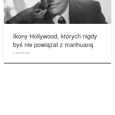
tylko CBS, NBC, ABC i radio nadziemne. 1. James […]
Ikony Hollywood, których nigdy
byś nie powiązał z marihuaną
1 komentarz