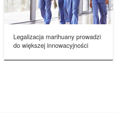
innowacyjności. Badania wskazują, że stany które wdrożyły
łagodniejszą politykę dotyczącą stosowania […]
Legalizacja marihuany prowadzi
do większej innowacyjności