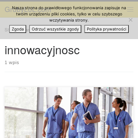
GrubyLoL.com
Nasza strona do prawidłowego funkcjonowania zapisuje na
Przejdź do treści
Me
twoim urządzeniu pliki cookies, tylko w celu szybszego
wczytywania strony.
Strona główna
Zgoda
Odrzuć wszystkie zgody
»
innowacyjnosc
Polityka prywatności
innowacyjnosc
1 wpis
Jak pokazuje nowe badanie, bardziej liberalna polityka
społeczna, w tym legalizacja marihuany wiąże się w lepszą
wydajnością innowacyjności. Z wyników nowego badania
opublikowanego w Strategic Management Journal,
wdrożenie polityki społecznej liberalizacji, takiej jak
legalizacja medycznej marihuany prowadzi do większej