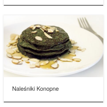
Zapraszamy na Pyszny Przepis, Czyli Naleśniki z Dodatkiem
Nasion Konopi Składniki: – 1 szklanka łuskanych nasion
konopi, – 3 łyżki oleju konopnego, – 1 szklanka mąki
pszennej, – 2 łyżeczki proszku do pieczenia, – 1 łyżeczka
sody, – 1 łyżeczka soli, – 2 łyżki miodu (opcjonalnie), – 4
jajka, – […]
Naleśniki Konopne