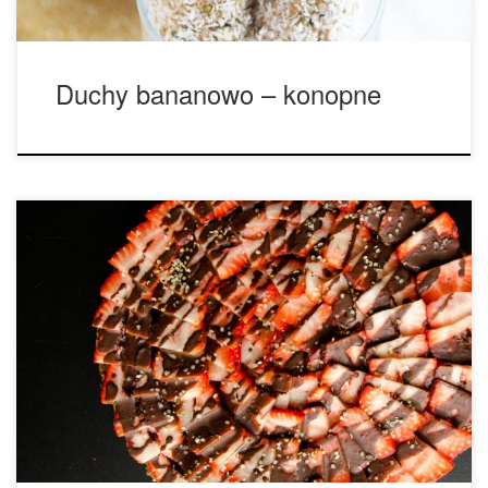
Duchy bananowo – konopne
Składniki na spód: • 1 1/2 szklanki orzechów pekan • 1 1/2
szklanki świeżych daktyli • 1/3 szklanki łuskanych nasion
konopi • 3 łyżki surowego kakao Składniki na masę: • 1 1/2
orzechów nerkowca, namoczonych wcześniej w wodzie na
co najmniej 4 godziny • 1 szklanka świeżych daktyli • 1/2 […]