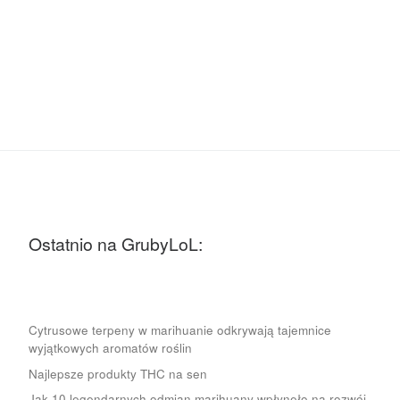
Ostatnio na GrubyLoL:
Cytrusowe terpeny w marihuanie odkrywają tajemnice
wyjątkowych aromatów roślin
Najlepsze produkty THC na sen
Jak 10 legendarnych odmian marihuany wpłynęło na rozwój