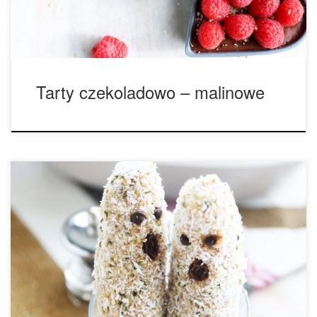
[…]
Tarty czekoladowo – malinowe
Składniki: banan (jeden banan to dwa duchy) masło
orzechowe wiórki kokosowe łuskane nasiona konopi płatki
czekoladowe rodzynki patyczki od lodów 1. Przekrój
każdego banana na pół i umieść w nich patyczki od lodów.
2. Wysmaruj dokładnie banany masłem orzechowym. 3.
Połącz wiórki kokosowe i łuskane nasiona konopi w misce.
4. […]