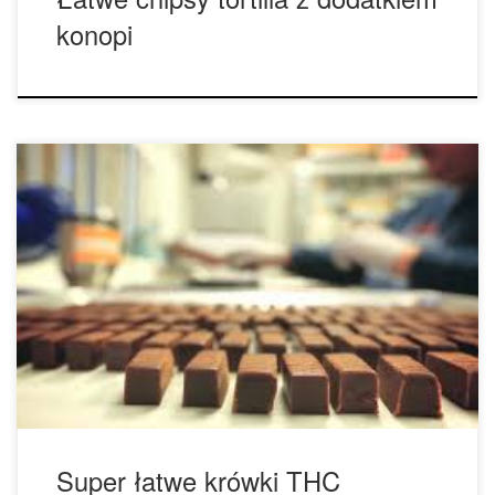
konopi
Krówki THC to zasadniczo po prostu krówki z dodatkiem
hasz oleju. Przepis jest stworzony specjalnie dla tych, którzy
uważają, iż o wiele łatwiej zażyć lecznicze zioło przez
zjedzenie i spożycie go zamiast palenia. Krówki są super
łatwe do wykonania w warunkach domowych, pozwolą
zaspokoić apetyt na słodycze oraz będą ciekawą […]
Super łatwe krówki THC