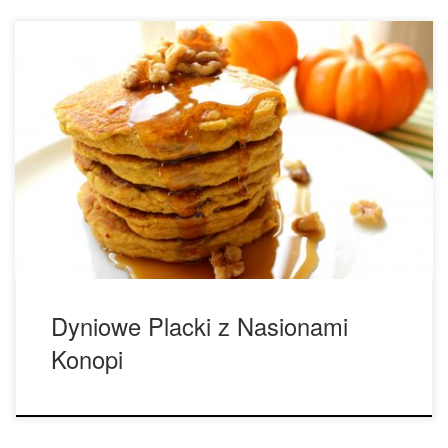
Smaczne dyniowe placki z nasionami konopi, które są
ostatnio bardzo popularnym dodatkiem do różnych dań.
Składniki: (na 10-12 naleśników) – 2 szklanki mąki owsianej
(zmiel płatki owsiane na mąkę), – 2 łyżeczki proszku do
pieczenia, – ¼ łyżeczki soli morskiej, – 1½ łyżeczki
przyprawy dyniowej, – ¼ szklanki nasion konopi, […]
Dyniowe Placki z Nasionami
Konopi