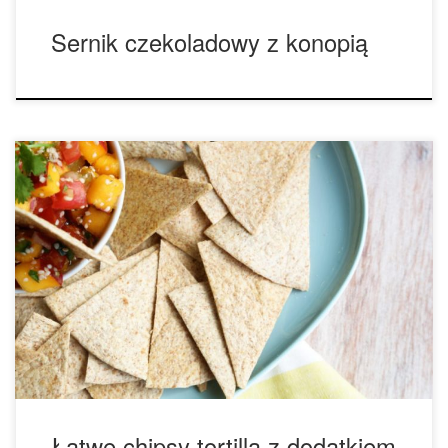
Sernik czekoladowy z konopią
Przepis na smaczną, łatwą i zdrową przekąskę – idealną do
filmu czy wspólnego wieczoru z przyjaciółmi. Składniki: • 12
małych placków tortilla (pełnoziarniste lub kukurydziane) • 2
łyżki oleju z konopi • różowa sól himalajska 1. Rozgrzej
piekarnik do 160°C. 2. Wysmaruj oba boki placków olejem z
konopi i posyp […]
Łatwe chipsy tortilla z dodatkiem