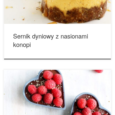
łyżki roztopionego oleju kokosowego 1/2 szklanki syropu
[…]
Sernik dyniowy z nasionami
konopi
Na 4 – 6 porcji: Składniki na spód: 1 1/4 szklanki mąki
migdałowej 1/4 szklanki łuskanych nasion konopi 1/4
szklanki kakao w proszku 1/4 szklanki roztopionego oleju
kokosowego (plus dodatkowy do wysmarowania foremek) 1
łyżka syropu klonowego 1 szczypta soli morskiej Składniki
na nadzienie: 1/2 szklanki mleka kokosowego 1 tabliczka