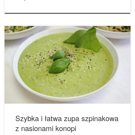
Składniki: • 8 szklanek (2 litry) liści szpinaku • 2-3 łyżki (30-
40 mililitrów) soku z cytryny • 1 łyżka stołowa (15 mililitrów)
masła kokosowego • ¼ szklanki (60 mililitrów) zielonej
cebulki • 3 szklanki (750 mililitrów) bulionu warzywnego • ⅓
szklanki (85 mililitrów) łuskanych nasion konopi • różowa sól
himalajska […]
Szybka i łatwa zupa szpinakowa
z nasionami konopi