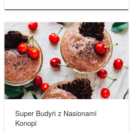
Przepis na Super Budyń z Dodatkiem Nasion Konopi
Składniki: (na 3 porcje). • ¼ szklanki kaszy gryczanej, • 2
łyżki nasion chia, • 2 szklanki mleka roślinnego, • 2 łyżki
łuskanych nasion konopi, • 2 łyżki rodzynek, • 2 łyżki
surowych pestek dyni, • 2 łyżki surowych nasion
słonecznika, • […]
Super Budyń z Nasionami
Konopi