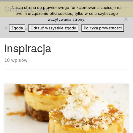
GrubyLoL.com
Nasza strona do prawidłowego funkcjonowania zapisuje na
Przejdź do treści
Me
twoim urządzeniu pliki cookies, tylko w celu szybszego
wczytywania strony.
Strona główna
Zgoda
Odrzuć wszystkie zgody
»
inspiracja
Polityka prywatności
inspiracja
10 wpisów
Z poniższego przepisu przygotujesz 6 mini serniczków.
Składniki na spód: 1 szklanka daktyli medjool 1/4 łuskanych
nasion konopi 1 szklanka orzechów włoskich szczypta soli
morskiej Składniki na wypełnienie: 1,5 szklanki nerkowców
sok z 1 cytryny 1/4 szklanki + 1 łyżka mleka kokosowego 3