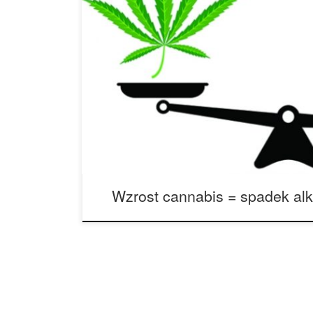
Czy wzrost popularności cannabis oznacza spade
Obecnie inwestuje się miliardy w cannabiznes, o
naprawdę ogromna. W miejscach, gdzie zalegali
alkoholowa odczuła ogromny tego skutek. Co moż
że móc w ogóle konkurować z branżą cannabis? 
świecie […]
Wzrost cannabis = spadek al