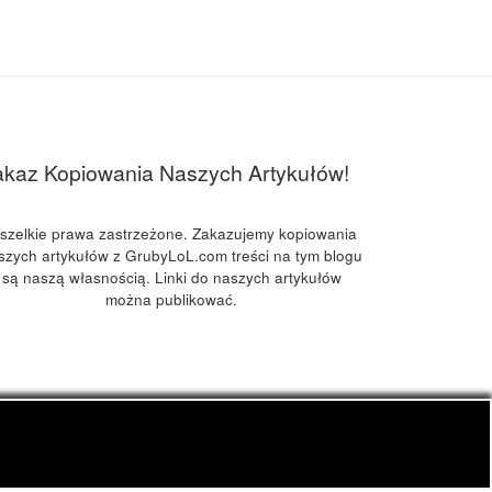
akaz Kopiowania Naszych Artykułów!
szelkie prawa zastrzeżone. Zakazujemy kopiowania
szych artykułów z GrubyLoL.com treści na tym blogu
są naszą własnością. Linki do naszych artykułów
można publikować.
kuchnia konopna i wiele innych.