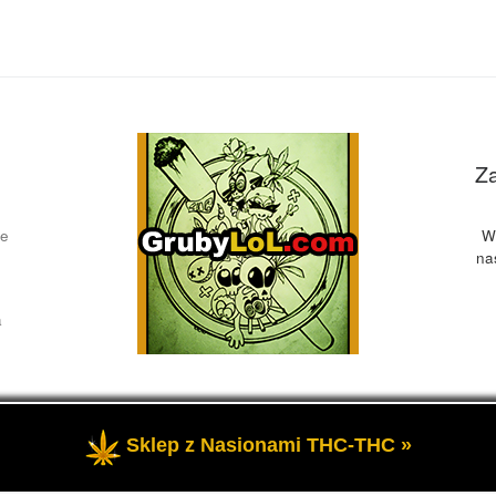
Z
ce
W
na
a
Sklep z Nasionami THC-THC »
żone
- Przedstawia informacje o marihuanie, czyli cannabis blog, 