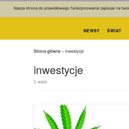
Przejdź do treści
Nasza strona do prawidłowego funkcjonowania zapisuje na twoim
NEWSY
ŚWIAT
Strona główna
»
inwestycje
inwestycje
1 wpis