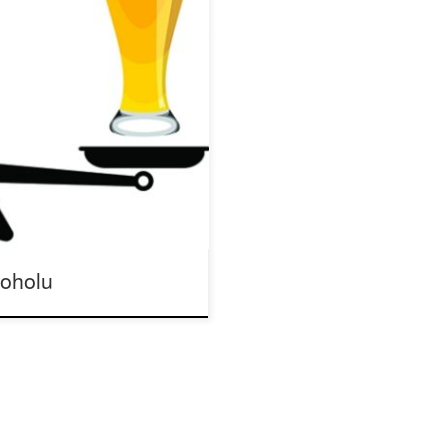
k popularności alkoholu?
czekując, że branża będzie
zowano cannabis, branża
e zrobić branża alkoholowa,
Coraz więcej krajów na całym
koholu