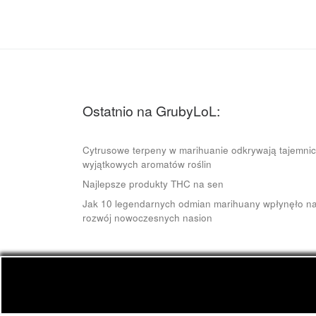
Ostatnio na GrubyLoL:
Cytrusowe terpeny w marihuanie odkrywają tajemni
wyjątkowych aromatów roślin
Najlepsze produkty THC na sen
Jak 10 legendarnych odmian marihuany wpłynęło n
rozwój nowoczesnych nasion
© 2026
GrubyLoL.com
– Wszelkie prawa zastrze