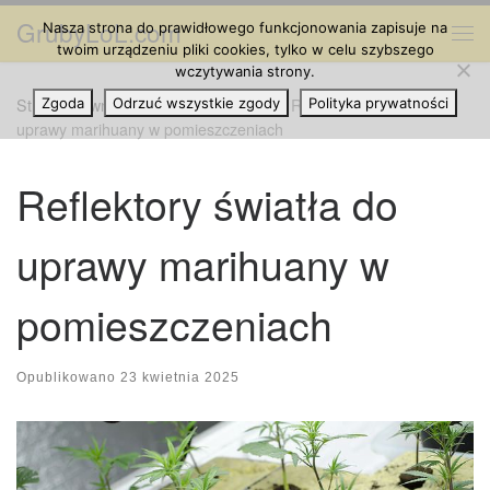
GrubyLoL.com
Nasza strona do prawidłowego funkcjonowania zapisuje na
Przejdź do treści
Me
twoim urządzeniu pliki cookies, tylko w celu szybszego
wczytywania strony.
Strona główna
Zgoda
Odrzuć wszystkie zgody
»
Hodowla Marihuany
»
Reflektory światła do
Polityka prywatności
uprawy marihuany w pomieszczeniach
Reflektory światła do
uprawy marihuany w
pomieszczeniach
Opublikowano
23 kwietnia 2025