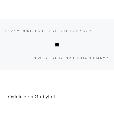
Nawigacja wpisu
Poprzedni wpis
CZYM DOKŁADNIE JEST LOLLIPOPPING?
POWRÓT DO LISTY POS
Na
REWEGETACJA ROŚLIN MARIHUANY
Ostatnio na GrubyLoL: