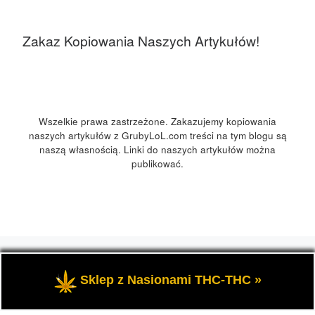
Zakaz Kopiowania Naszych Artykułów!
Wszelkie prawa zastrzeżone. Zakazujemy kopiowania
naszych artykułów z GrubyLoL.com treści na tym blogu są
naszą własnością. Linki do naszych artykułów można
publikować.
© 2026
GrubyLoL.com
– Wszelkie prawa zastrzeżone
-
Przedstawia informacje o marihuanie, czyli cannabis blog,
Sklep z Nasionami THC-THC »
kuchnia konopna i wiele innych.