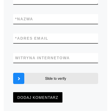
*
NAZWA
*
ADRES EMAIL
WITRYNA INTERNETOWA
Slide to verify