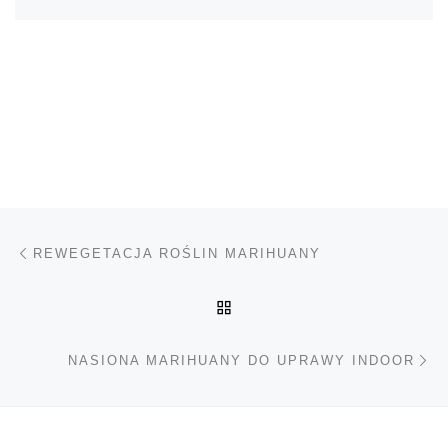
Nawigacja wpisu
Poprzedni wpis
REWEGETACJA ROŚLIN MARIHUANY
POWRÓT DO LISTY POS
Na
NASIONA MARIHUANY DO UPRAWY INDOOR