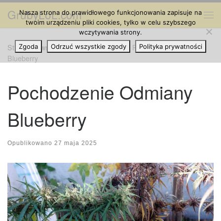
GrubyLoL.com
Nasza strona do prawidłowego funkcjonowania zapisuje na
Przejdź do treści
Me
twoim urządzeniu pliki cookies, tylko w celu szybszego
wczytywania strony.
Strona główna
Zgoda
Odrzuć wszystkie zgody
»
Odmiany Marihuany
»
Pochodzenie Odmiany
Polityka prywatności
Blueberry
Pochodzenie Odmiany
Blueberry
Opublikowano
27 maja 2025