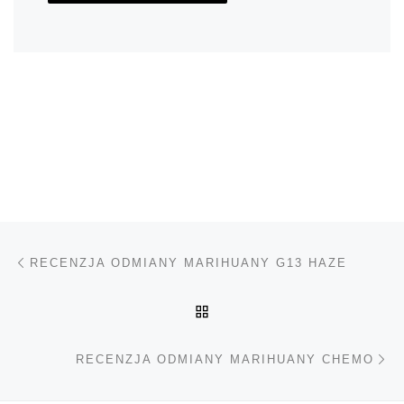
Nawigacja wpisu
Poprzedni wpis
RECENZJA ODMIANY MARIHUANY G13 HAZE
POWRÓT DO LISTY POS
Na
RECENZJA ODMIANY MARIHUANY CHEMO