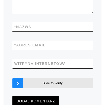
*
NAZWA
*
ADRES EMAIL
WITRYNA INTERNETOWA
Slide to verify