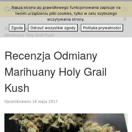
GrubyLoL.com
Nasza strona do prawidłowego funkcjonowania zapisuje na
Przejdź do treści
Me
twoim urządzeniu pliki cookies, tylko w celu szybszego
wczytywania strony.
Strona główna
Zgoda
Odrzuć wszystkie zgody
»
Odmiany Marihuany
»
Recenzja Odmiany
Polityka prywatności
Marihuany Holy Grail Kush
Recenzja Odmiany
Marihuany Holy Grail
Kush
Opublikowano
16 maja 2017