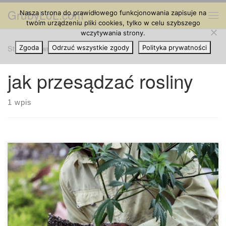
GrubyLoL.com
Nasza strona do prawidłowego funkcjonowania zapisuje na
Przejdź do treści
Me
twoim urządzeniu pliki cookies, tylko w celu szybszego
wczytywania strony.
Strona główna
Zgoda
Odrzuć wszystkie zgody
»
jak przesądzać rosliny
Polityka prywatności
jak przesądzać rosliny
1 wpis
Przesadzanie jest niezwykle ważną częścią uprawy konopi
indyjskich; w miarę jak rośliny rosną i wytwarzają większy
system korzeniowy, będą potrzebować więcej miejsca. W
tym poście wyjaśnimy, kiedy i jak przesadzać rośliny konopi.
Korzenie roślin konopi indyjskich są niezwykle ważne, jeśli