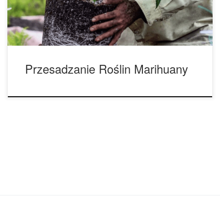
chodzi o prawidłowy rozwój i wzrost; korzenie to miejsce, z
[…]
Przesadzanie Roślin Marihuany