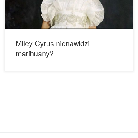
świat oszalał. Według gwiazdy głównym powodem […]
Miley Cyrus nienawidzi
marihuany?