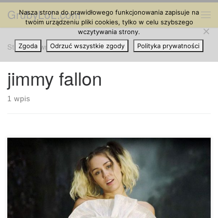
GrubyLoL.com
Nasza strona do prawidłowego funkcjonowania zapisuje na
Przejdź do treści
Me
twoim urządzeniu pliki cookies, tylko w celu szybszego
wczytywania strony.
Strona główna
Zgoda
Odrzuć wszystkie zgody
»
jimmy fallon
Polityka prywatności
jimmy fallon
1 wpis
Obecnie, praktycznie cały świat wie, że Miley Cyrus
odłożyła na bok jointy. Ale skąd ta nagła zmiana po tylu
latach palenia? Podczas występu w The Tonight Show, Miley
rozmawiała z Jimmy Fallon o powodach zrezygnowania z
cannabis. Kiedy Miley ogłosiła, że rezygnuje z cannabis,