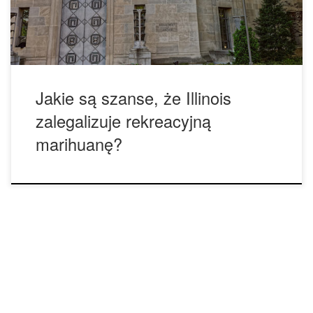
marihuany. Gubernator Illinois Bruce Rauner, który będzie
ubiegać się […]
Jakie są szanse, że Illinois
zalegalizuje rekreacyjną
marihuanę?