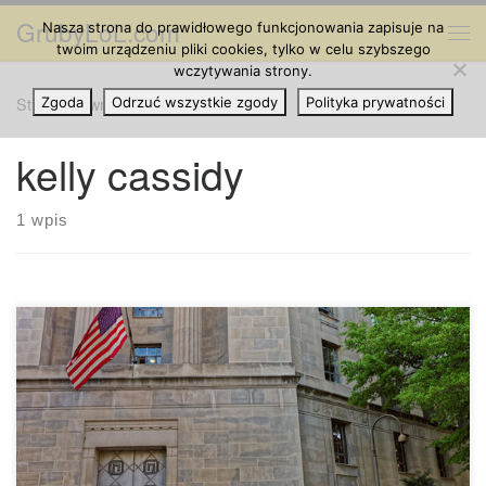
GrubyLoL.com
Nasza strona do prawidłowego funkcjonowania zapisuje na
Przejdź do treści
Me
twoim urządzeniu pliki cookies, tylko w celu szybszego
wczytywania strony.
Strona główna
Zgoda
Odrzuć wszystkie zgody
»
kelly cassidy
Polityka prywatności
kelly cassidy
1 wpis
Senator Stanowy, Heather Steans i Kelly Cassidy
wprowadziły identyczne ustawodawstwo w obu izbach
General Assembly. Wnioski umożliwiają osobom dorosłym w
wieku powyżej 21 roku życia na posiadanie do 28 gramów
marihuany przy jednoczesnym wykorzystaniu już istniejącej
struktury regulacyjnej odnośnie programu medycznej