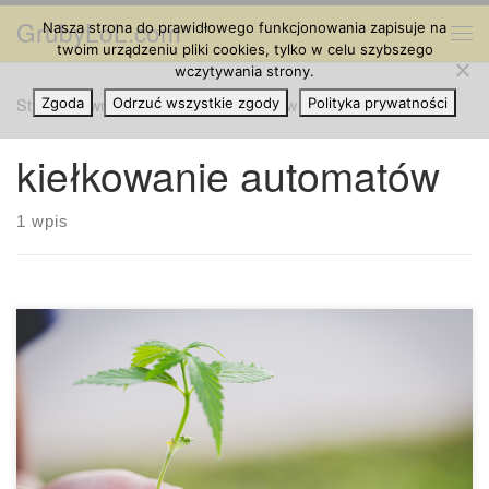
GrubyLoL.com
Nasza strona do prawidłowego funkcjonowania zapisuje na
Przejdź do treści
Me
twoim urządzeniu pliki cookies, tylko w celu szybszego
wczytywania strony.
Strona główna
Zgoda
Odrzuć wszystkie zgody
»
kiełkowanie automatów
Polityka prywatności
kiełkowanie automatów
1 wpis
Proste wskazówki: Jak kiełkować i hodować automatycznie
kwitnące nasiona marihuany. Pojawienie się
automatycznych odmian marihuany było prawdziwą
rewolucją na całym świecie od czasu pojawienia się
pierwszych nasion tego typu, 20 lat temu. Rośliny
automatycznie kwitnące mają tylko trzymiesięczny cykl