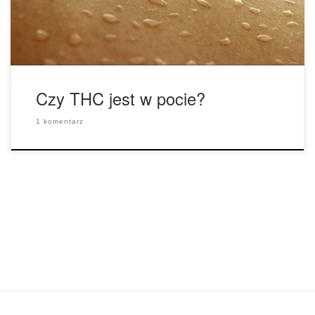
saunę przed testami antynarkotykowymi lub przed ogólnym
[…]
Czy THC jest w pocie?
1 komentarz