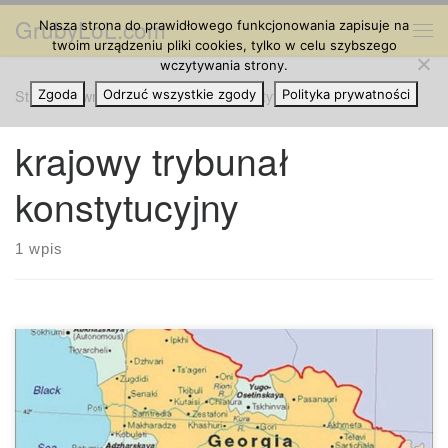
GrubyLoL.com
Nasza strona do prawidłowego funkcjonowania zapisuje na
Przejdź do treści
Me
twoim urządzeniu pliki cookies, tylko w celu szybszego
wczytywania strony.
Strona główna
Zgoda
Odrzuć wszystkie zgody
»
krajowy trybunał konstytucyjny
Polityka prywatności
krajowy trybunał
konstytucyjny
1 wpis
Gruzja może stać się pierwszym krajem, który zacznie
eksportować cannabis. Pomysł sprzedaży cannabis za
granicą może zacząć generować setki milionów dolarów