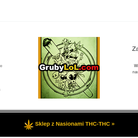
Z
ce
W
na
a
Sklep z Nasionami THC-THC »
żone
- Przedstawia informacje o marihuanie, czyli cannabis blog, 