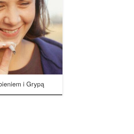
rdła i być może wyczerpania
łowy, a możesz po prostu
rihuana jest znana ze swoich
i nasennych, które mogą
[…]
bieniem i Grypą