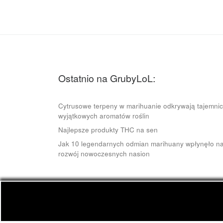
Ostatnio na GrubyLoL:
Cytrusowe terpeny w marihuanie odkrywają tajemni
wyjątkowych aromatów roślin
Najlepsze produkty THC na sen
Jak 10 legendarnych odmian marihuany wpłynęło n
rozwój nowoczesnych nasion
© 2026
GrubyLoL.com
– Wszelkie prawa zastrze