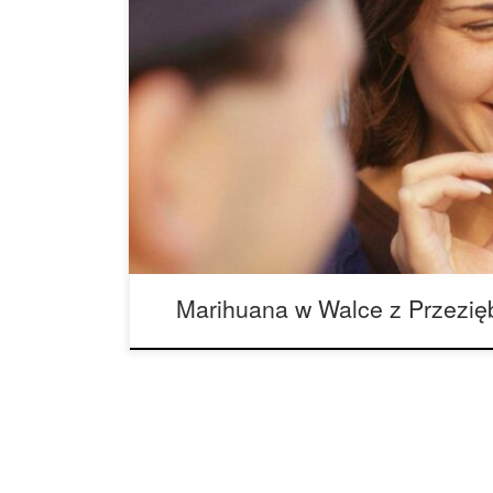
Zaczyna się od kaszlu, kataru, następnie bólu ga
organizmu. Dodaj do tego gorączkę i silne bóle g
potwierdzić, że masz przeziębienie lub grypę. Ma
właściwości łagodzących ból, przeciwzapalnych 
pomóc w szybszym wyleczeniu przeziębienia lub 
Marihuana w Walce z Przezię