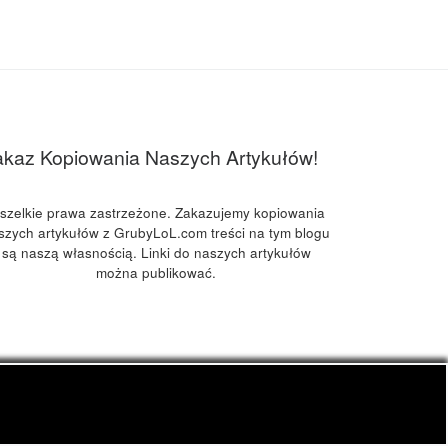
akaz Kopiowania Naszych Artykułów!
szelkie prawa zastrzeżone. Zakazujemy kopiowania
szych artykułów z GrubyLoL.com treści na tym blogu
są naszą własnością. Linki do naszych artykułów
można publikować.
kuchnia konopna i wiele innych.