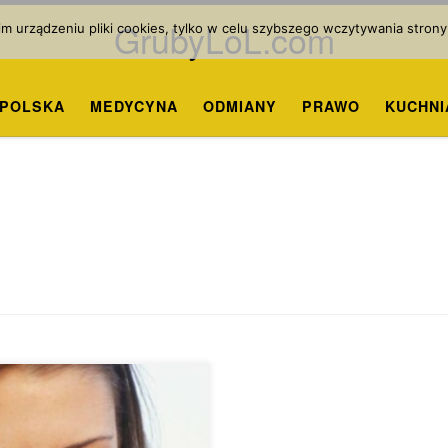
GrubyLoL.com
 urządzeniu pliki cookies, tylko w celu szybszego wczytywania strony
POLSKA
MEDYCYNA
ODMIANY
PRAWO
KUCHNI