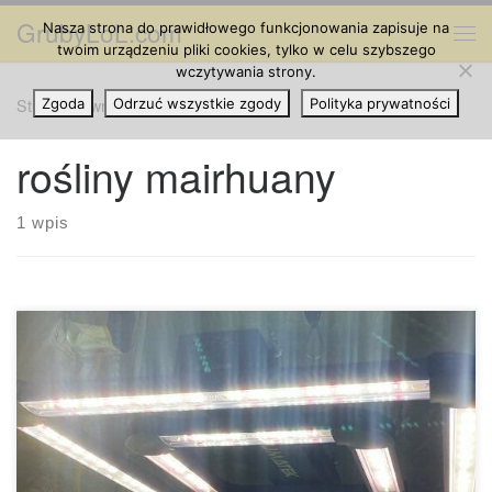
GrubyLoL.com
Nasza strona do prawidłowego funkcjonowania zapisuje na
Przejdź do treści
Me
twoim urządzeniu pliki cookies, tylko w celu szybszego
wczytywania strony.
Strona główna
Zgoda
Odrzuć wszystkie zgody
»
rośliny mairhuany
Polityka prywatności
rośliny mairhuany
1 wpis
Jak chronić rośliny marihuany przed stresem cieplnym?
Domowa uprawa marihuany wiąże się z własnymi
wyzwaniami, a jednym z najczęstszych problemów jest stres
cieplny. W tym artykule wyjaśniamy, jakie środki można
podjąć, aby rośliny nie ucierpiały z powodu nadmiernego