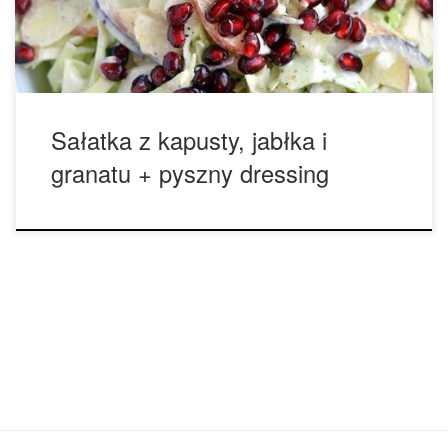
łyżki łuskanych nasion konopi 1 łyżeczka syropu […]
Sałatka z kapusty, jabłka i
granatu + pyszny dressing