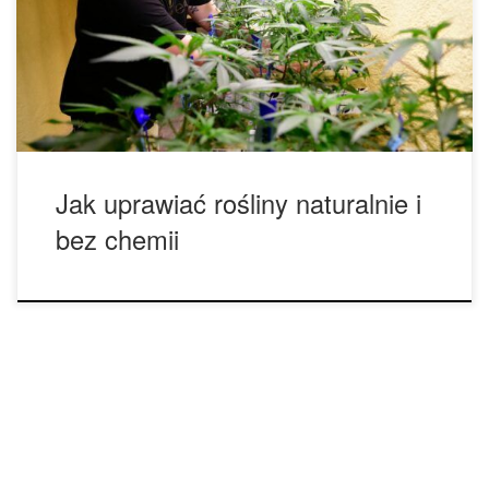
harmonią natury, pozwalając uzyskać zdrowe, bogate w
składniki odżywcze plony bez użycia pestycydów. W
odróżnieniu od tradycyjnych metod, uprawa hydroponiczna
nie wymaga gleby – korzenie roślin zanurzone są w […]
Jak uprawiać rośliny naturalnie i
bez chemii