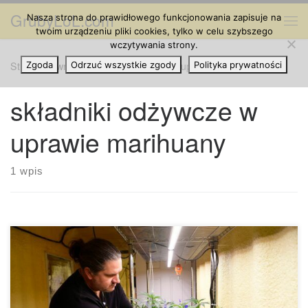
GrubyLoL.com
Nasza strona do prawidłowego funkcjonowania zapisuje na
Przejdź do treści
Me
twoim urządzeniu pliki cookies, tylko w celu szybszego
wczytywania strony.
Strona główna
Zgoda
Odrzuć wszystkie zgody
»
składniki odżywcze w uprawie marihuany
Polityka prywatności
składniki odżywcze w
uprawie marihuany
1 wpis
Organiczna hydroponika – jak uprawiać rośliny naturalnie i
bez chemii Organiczna hydroponika to przyszłość
nowoczesnej uprawy roślin. Łączy precyzję technologii z