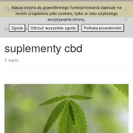
GrubyLoL.com
Nasza strona do prawidłowego funkcjonowania zapisuje na
Przejdź do treści
Me
twoim urządzeniu pliki cookies, tylko w celu szybszego
wczytywania strony.
Strona główna
Zgoda
Odrzuć wszystkie zgody
»
suplementy cbd
Polityka prywatności
suplementy cbd
1 wpis
Istnieje wiele powodów, dla których ludzie zażywają
marihuanę, co nie jest dziwne, biorąc pod uwagę, jak
niesamowita wydaje się marihuana. Ale, jak w przypadku
wszystkich czynności, im częściej to robisz, tym więcej
musisz tego robić, aby poczuć te same doznania, co n a