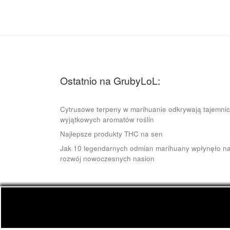
Ostatnio na GrubyLoL:
Cytrusowe terpeny w marihuanie odkrywają tajemni
wyjątkowych aromatów roślin
Najlepsze produkty THC na sen
Jak 10 legendarnych odmian marihuany wpłynęło n
rozwój nowoczesnych nasion
© 2026
GrubyLoL.com
– Wszelkie prawa zastrze