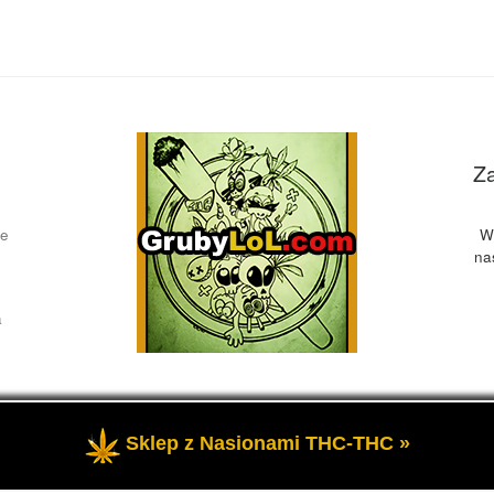
Z
ce
W
na
a
Sklep z Nasionami THC-THC »
żone
- Przedstawia informacje o marihuanie, czyli cannabis blog, 