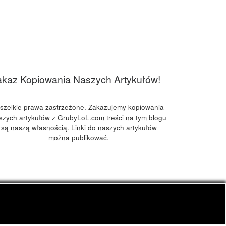
akaz Kopiowania Naszych Artykułów!
szelkie prawa zastrzeżone. Zakazujemy kopiowania
szych artykułów z GrubyLoL.com treści na tym blogu
są naszą własnością. Linki do naszych artykułów
można publikować.
kuchnia konopna i wiele innych.