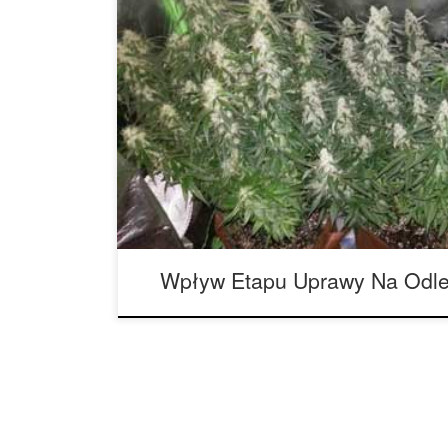
W jaki sposób etap rozwoju roślin wpływa na odl
rozwoju roślin może być konieczne dostosowanie
wzrostu, aby uwzględnić zarówno wzrost samych roś
wymagania dotyczące intensywności światła. Je
pozostawia swoje światła na określonej wysokoś
intensywność […]
Wpływ Etapu Uprawy Na Odle