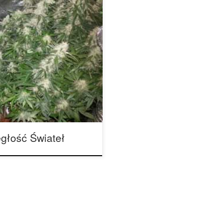
egłość świateł? W miarę
 wysokości światła LED do
lin, jak i ich zmieniające się
dnak wielu hodowców
ci, woląc dostosować
głość Świateł