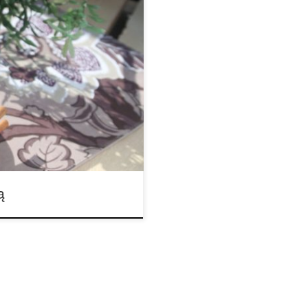
 migdałowego 1 łyżka
namonu 1 szklanka mleka z
 i ciesz się niesamowitym
 po zrobieniu, ale nadaje się
ą