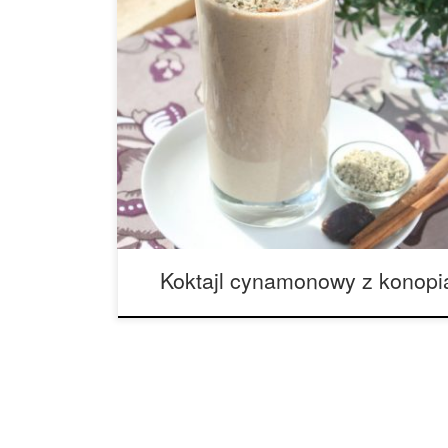
Składniki na jedną porcję: 1 banan 2 łyżki masła
łuskanych nasion konopi 1 daktyl 1 łyżeczka cy
konopi 1. Połącz wszystkie składniki w blenderze
smakiem. Uwagi: Koktajl świetnie smakuje od razu
do przechowywania w […]
Koktajl cynamonowy z konopi