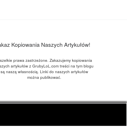
akaz Kopiowania Naszych Artykułów!
szelkie prawa zastrzeżone. Zakazujemy kopiowania
szych artykułów z GrubyLoL.com treści na tym blogu
są naszą własnością. Linki do naszych artykułów
można publikować.
kuchnia konopna i wiele innych.