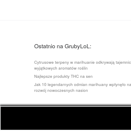
Ostatnio na GrubyLoL:
Cytrusowe terpeny w marihuanie odkrywają tajemni
wyjątkowych aromatów roślin
Najlepsze produkty THC na sen
Jak 10 legendarnych odmian marihuany wpłynęło n
rozwój nowoczesnych nasion
© 2026
GrubyLoL.com
– Wszelkie prawa zastrze