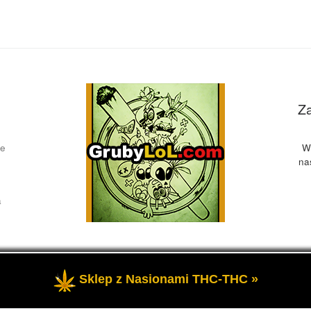
Z
ce
W
na
a
Sklep z Nasionami THC-THC »
żone
- Przedstawia informacje o marihuanie, czyli cannabis blog, 