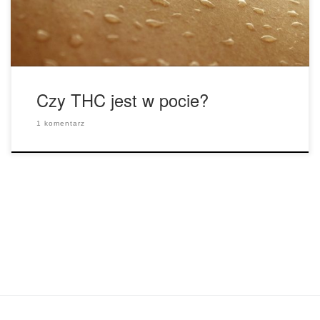
saunę przed testami antynarkotykowymi lub przed ogólnym
[…]
Czy THC jest w pocie?
1 komentarz