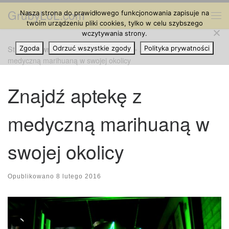
GrubyLoL.com
Nasza strona do prawidłowego funkcjonowania zapisuje na
Przejdź do treści
Me
twoim urządzeniu pliki cookies, tylko w celu szybszego
wczytywania strony.
Strona główna
Zgoda
Odrzuć wszystkie zgody
»
Cannabis na Świecie
»
Znajdź aptekę z
Polityka prywatności
medyczną marihuaną w swojej okolicy
Znajdź aptekę z
medyczną marihuaną w
swojej okolicy
Opublikowano
8 lutego 2016