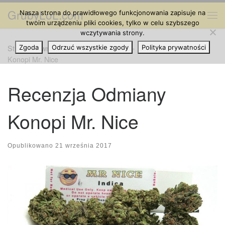
GrubyLoL.com
Nasza strona do prawidłowego funkcjonowania zapisuje na
Przejdź do treści
Me
twoim urządzeniu pliki cookies, tylko w celu szybszego
wczytywania strony.
Strona główna
Zgoda
Odrzuć wszystkie zgody
»
Cannabis na Świecie
»
Recenzja Odmiany
Polityka prywatności
Konopi Mr. Nice
Recenzja Odmiany
Konopi Mr. Nice
Opublikowano
21 września 2017