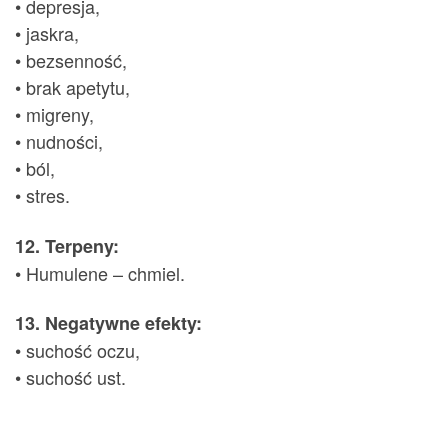
• depresja,
• jaskra,
• bezsenność,
• brak apetytu,
• migreny,
• nudności,
• ból,
• stres.
12. Terpeny:
• Humulene – chmiel.
13. Negatywne efekty:
• suchość oczu,
• suchość ust.