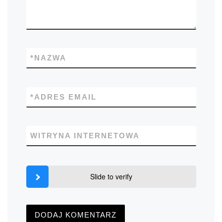
*
NAZWA
*
ADRES EMAIL
WITRYNA INTERNETOWA
Slide to verify