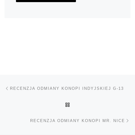
Nawigacja wpisu
Poprzedni wpis
RECENZJA ODMIANY KONOPI INDYJSKIEJ G-13
POWRÓT DO LISTY POS
Na
RECENZJA ODMIANY KONOPI MR. NICE