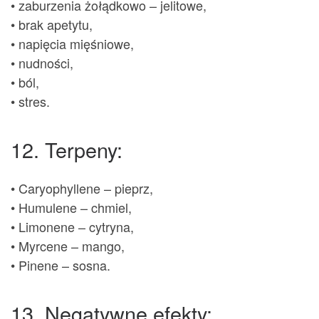
• zaburzenia żołądkowo – jelitowe,
• brak apetytu,
• napięcia mięśniowe,
• nudności,
• ból,
• stres.
12. Terpeny:
• Caryophyllene – pieprz,
• Humulene – chmiel,
• Limonene – cytryna,
• Myrcene – mango,
• Pinene – sosna.
13. Negatywne efekty: