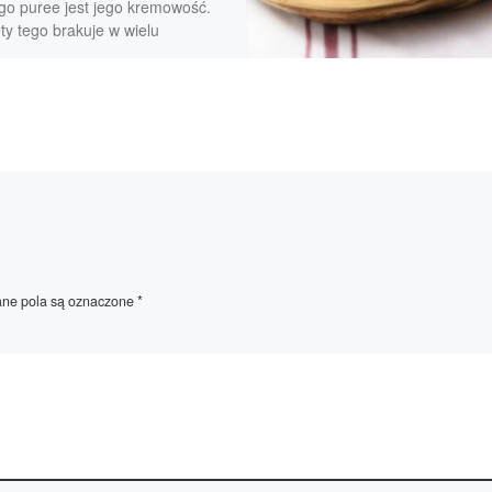
go puree jest jego kremowość.
ty tego brakuje w wielu
nnych przepisach, ponieważ
na kremowa konsystencja
iwana […]
e pola są oznaczone
*