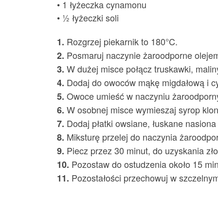
• 1 łyżeczka cynamonu
• ½ łyżeczki soli
Rozgrzej piekarnik to 180°C.
1.
Posmaruj naczynie żaroodporne oleje
2.
W dużej misce połącz truskawki, maliny
3.
Dodaj do owoców mąkę migdałową i c
4.
Owoce umieść w naczyniu żaroodporn
5.
W osobnej misce wymieszaj syrop klon
6.
Dodaj płatki owsiane, łuskane nasiona
7.
Miksturę przelej do naczynia żaroodp
8.
Piecz przez 30 minut, do uzyskania zło
9.
Pozostaw do ostudzenia około 15 min
10.
Pozostałości przechowuj w szczelnym
11.