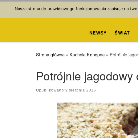
Przejdź do treści
Nasza strona do prawidłowego funkcjonowania zapisuje na twoim
NEWSY
ŚWIAT
Strona główna
»
Kuchnia Konopna
»
Potrójnie jag
Potrójnie jagodowy 
Opublikowano
9 sierpnia 2016