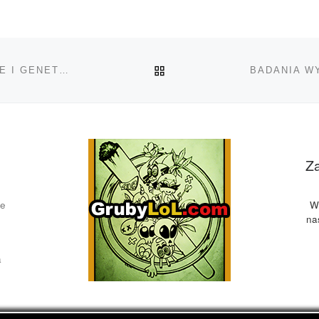
POWRÓT DO LISTY POS
CANNABIS SATIVA I INDICA, RÓŻNICE HISTORYCZNE I GENETYCZNE ORAZ GEOGRAFICZNE
Z
ce
W
na
a