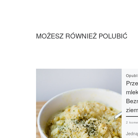
MOŻESZ RÓWNIEŻ POLUBIĆ
Opub
Prze
mlek
Bez
zie
2 kome
Jedną