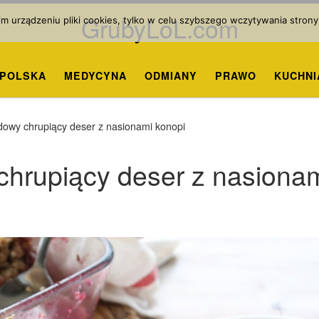
GrubyLoL.com
 urządzeniu pliki cookies, tylko w celu szybszego wczytywania strony
POLSKA
MEDYCYNA
ODMIANY
PRAWO
KUCHNI
odowy chrupiący deser z nasionami konopi
chrupiący deser z nasiona