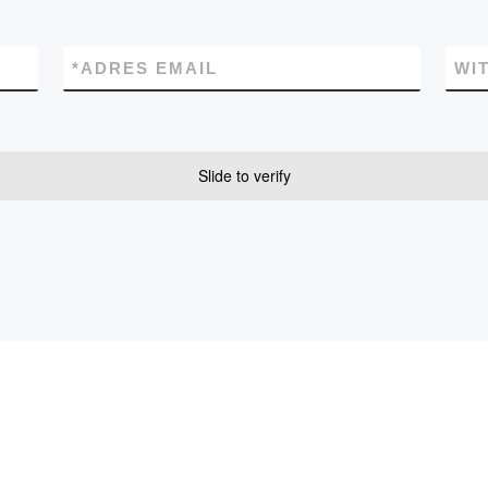
*
ADRES EMAIL
WI
Slide to verify