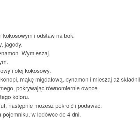
m kokosowym i odstaw na bok.
, jagody.
ynamon. Wymieszaj.
ym.
owy i olej kokosowy.
 konopi, mąkę migdałową, cynamon i mieszaj aż składnik
ornego, pokrywając równomiernie owoce.
tego koloru.
ut, następnie możesz pokroić i podawać.
 pojemniku, w lodówce do 4 dni.