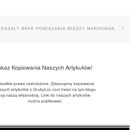
Na
TÓW
BADANIA WYKAZAŁY BRAK POWIĄZANIA MIĘDZY MARIHUANĄ I PSYCHOZĄ
akaz Kopiowania Naszych Artykułów!
szelkie prawa zastrzeżone. Zakazujemy kopiowania
szych artykułów z GrubyLoL.com treści na tym blogu
są naszą własnością. Linki do naszych artykułów
można publikować.