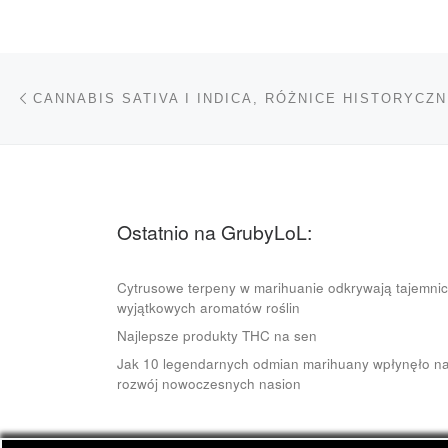
Nawigacja wpisu
Poprzedni wpis
Ostatnio na GrubyLoL:
Cytrusowe terpeny w marihuanie odkrywają tajemni
wyjątkowych aromatów roślin
Najlepsze produkty THC na sen
Jak 10 legendarnych odmian marihuany wpłynęło n
rozwój nowoczesnych nasion