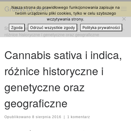
GrubyLoL.com
Nasza strona do prawidłowego funkcjonowania zapisuje na
Przejdź do treści
Me
twoim urządzeniu pliki cookies, tylko w celu szybszego
wczytywania strony.
Strona główna
Zgoda
Odrzuć wszystkie zgody
»
Cannabis na Świecie
»
Cannabis sativa i indica,
Polityka prywatności
różnice historyczne i genetyczne oraz geograficzne
Cannabis sativa i indica,
różnice historyczne i
genetyczne oraz
geograficzne
Opublikowano
8 sierpnia 2016
|
1 komentarz