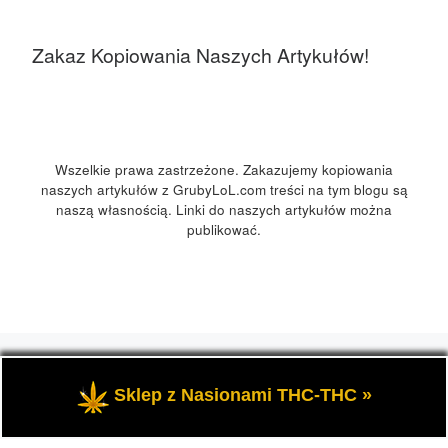
Zakaz Kopiowania Naszych Artykułów!
Wszelkie prawa zastrzeżone. Zakazujemy kopiowania
naszych artykułów z GrubyLoL.com treści na tym blogu są
naszą własnością. Linki do naszych artykułów można
publikować.
© 2026
GrubyLoL.com
– Wszelkie prawa zastrzeżone
-
Przedstawia informacje o marihuanie, czyli cannabis blog,
Sklep z Nasionami THC-THC »
kuchnia konopna i wiele innych.