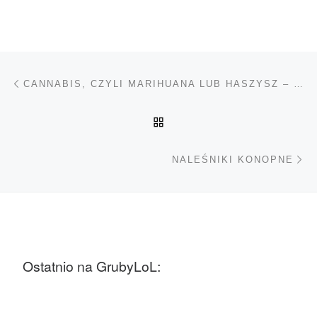
Nawigacja wpisu
Poprzedni wpis
CANNABIS, CZYLI MARIHUANA LUB HASZYSZ – KANNABINOIDY
POWRÓT DO LISTY POS
Na
NALEŚNIKI KONOPNE
Ostatnio na GrubyLoL: