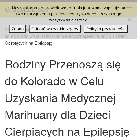
GrubyLoL.com
Nasza strona do prawidłowego funkcjonowania zapisuje na
Przejdź do treści
Me
twoim urządzeniu pliki cookies, tylko w celu szybszego
wczytywania strony.
Strona główna
Zgoda
Odrzuć wszystkie zgody
»
Cannabis na Świecie
»
Rodziny Przenoszą się
Polityka prywatności
do Kolorado w Celu Uzyskania Medycznej Marihuany dla Dzieci
Cierpiących na Epilepsję
Rodziny Przenoszą się
do Kolorado w Celu
Uzyskania Medycznej
Marihuany dla Dzieci
Cierpiących na Epilepsję