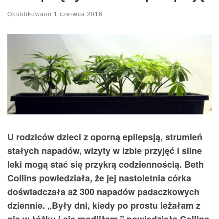
Opublikowano
1 czerwca 2016
U rodziców dzieci z oporną epilepsją, strumień
stałych napadów, wizyty w izbie przyjęć i silne
leki mogą stać się przykrą codziennością. Beth
Collins powiedziała, że jej nastoletnia córka
doświadczała aż 300 napadów padaczkowych
dziennie. „Były dni, kiedy po prostu leżałam z
nią w łóżku i się modliłam,” powiedziała Collins