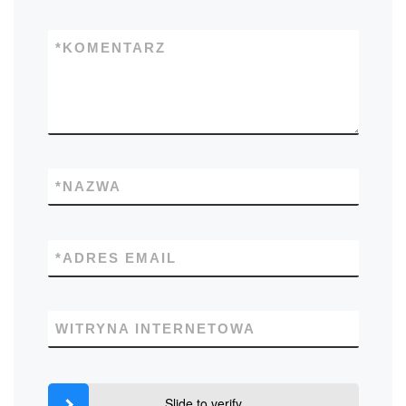
*
KOMENTARZ
*
NAZWA
*
ADRES EMAIL
WITRYNA INTERNETOWA
Slide to verify