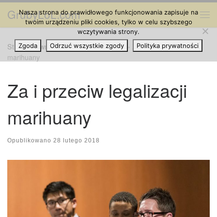
GrubyLoL.com
Nasza strona do prawidłowego funkcjonowania zapisuje na
Przejdź do treści
Me
twoim urządzeniu pliki cookies, tylko w celu szybszego
wczytywania strony.
Strona główna
Zgoda
Odrzuć wszystkie zgody
»
Cannabis na Świecie
»
Za i przeciw legalizacji
Polityka prywatności
marihuany
Za i przeciw legalizacji
marihuany
Opublikowano
28 lutego 2018