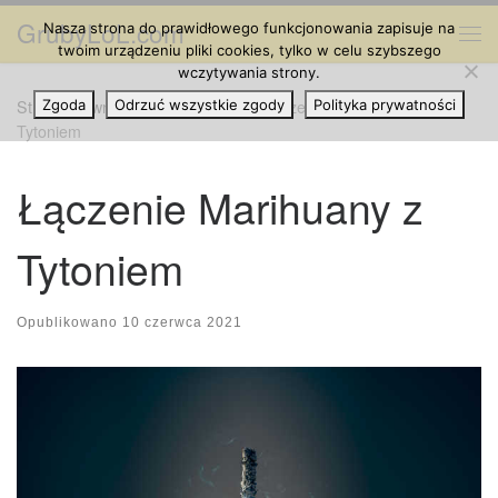
GrubyLoL.com
Nasza strona do prawidłowego funkcjonowania zapisuje na
Przejdź do treści
Me
twoim urządzeniu pliki cookies, tylko w celu szybszego
wczytywania strony.
Strona główna
Zgoda
Odrzuć wszystkie zgody
»
Grube Artykuły
»
Łączenie Marihuany z
Polityka prywatności
Tytoniem
Łączenie Marihuany z
Tytoniem
Opublikowano
10 czerwca 2021