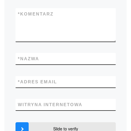
*
KOMENTARZ
*
NAZWA
*
ADRES EMAIL
WITRYNA INTERNETOWA
Slide to verify