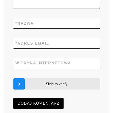
*
NAZWA
*
ADRES EMAIL
WITRYNA INTERNETOWA
Slide to verify