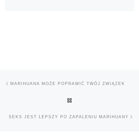
Nawigacja wpisu
Poprzedni wpis
MARIHUANA MOŻE POPRAWIĆ TWÓJ ZWIĄZEK
POWRÓT DO LISTY POS
Na
SEKS JEST LEPSZY PO ZAPALENIU MARIHUANY