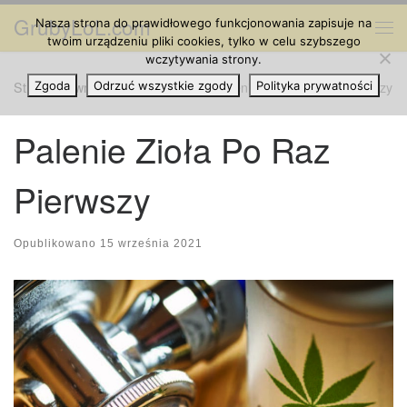
GrubyLoL.com
Nasza strona do prawidłowego funkcjonowania zapisuje na
Przejdź do treści
Me
twoim urządzeniu pliki cookies, tylko w celu szybszego
wczytywania strony.
Strona główna
Zgoda
Odrzuć wszystkie zgody
»
Grube Artykuły
»
Palenie Zioła Po Raz Pierwszy
Polityka prywatności
Palenie Zioła Po Raz
Pierwszy
Opublikowano
15 września 2021