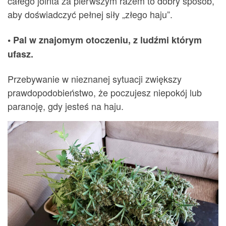
całego jointa za pierwszym razem to dobry sposób,
aby doświadczyć pełnej siły „złego haju”.
• Pal w znajomym otoczeniu, z ludźmi którym
ufasz.
Przebywanie w nieznanej sytuacji zwiększy
prawdopodobieństwo, że poczujesz niepokój lub
paranoję, gdy jesteś na haju.