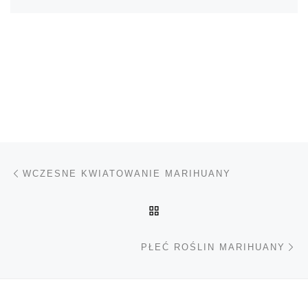
Nawigacja wpisu
Poprzedni wpis
WCZESNE KWIATOWANIE MARIHUANY
POWRÓT DO LISTY POS
Na
PŁEĆ ROŚLIN MARIHUANY