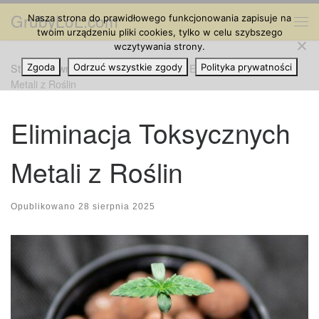
GrubyLoL.com
Nasza strona do prawidłowego funkcjonowania zapisuje na
Przejdź do treści
Me
twoim urządzeniu pliki cookies, tylko w celu szybszego
wczytywania strony.
Strona główna
Zgoda
Odrzuć wszystkie zgody
»
Hodowla Marihuany
»
Eliminacja Toksycznych
Polityka prywatności
Metali z Roślin
Eliminacja Toksycznych
Metali z Roślin
Opublikowano
28 sierpnia 2025