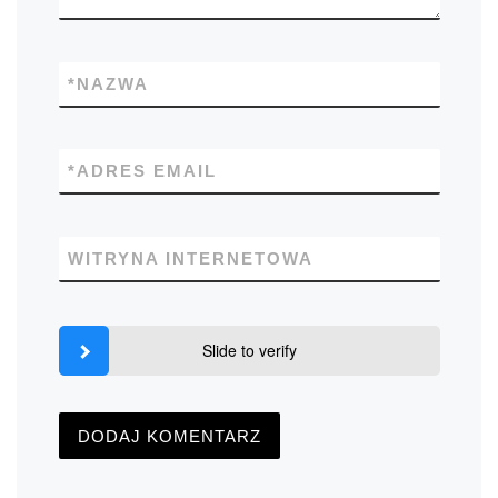
*
NAZWA
*
ADRES EMAIL
WITRYNA INTERNETOWA
Slide to verify