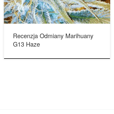
co miało pozostać tajemnicą. Jeśli jednak ta plotka […]
Recenzja Odmiany Marihuany
G13 Haze