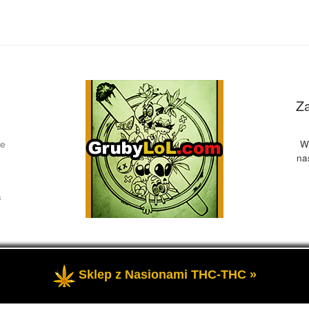
Z
ce
W
na
a
Sklep z Nasionami THC-THC »
żone
- Przedstawia informacje o marihuanie, czyli cannabis blog, 