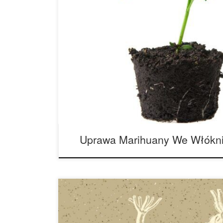
Kokos to obojętne podłoże do uprawy, które nie
odżywczych i pochodzi z włosków łupin orzecha 
potraktowaniu solami kokos jest uniwersalnym p
doskonałe właściwości retencji wody i drenażu,
jest jednym z najlepszych produktów do uprawy ro
Uprawa Marihuany We Włókn