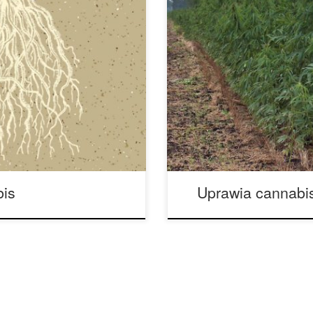
stem korzeniowy. Korzenie
Dlaczego ten hodowca marihua
len i składniki odżywcze do
nigdy nie stosuje hydroponik
gleby do systemu korzeniowego,
preferencje. To wielka decyzj
ając przeprowadzać proces
Założyciel Honest Marijuana p
powiednio rozwiniętych korzeni
uważam, że marihuana uprawi
bis
Uprawia cannabis