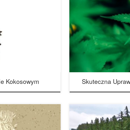
 zawiera żadnych składników
Uprawa marihuany generuje wi
kokosowego. Po umyciu i
na szczycie tej listy. Właśnie
odłożem do uprawy, które ma
temat obszarów, w których k
 dzięki czemu włókno kokosowe
samym obniżyć koszty końcow
ślin. […]
początku Początkujący hodow
ie Kokosowym
Skuteczna Upraw