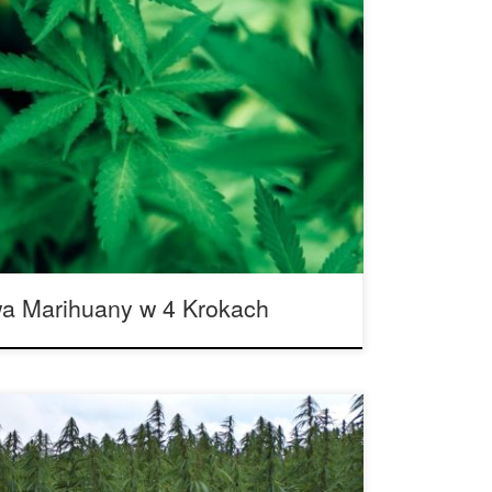
ele wydatków, a rachunki za prąd znajdują się
 dlatego postanowiliśmy przygotować artykuł na
ażdy hodowca może poprawić wydajność i tym
e. 1. Pomyśl o szczegółach – już od samego
cy powinni powstrzymać się […]
a Marihuany w 4 Krokach