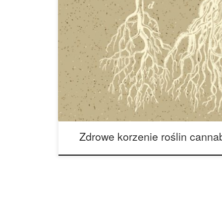
Źródłem zdrowej rośliny cannabis jest zdrowy sy
zapewniają sieć zbierającą i przesyłającą wodę, t
rosnących roślin. Te trzy rzeczy wciągane są z 
a następnie przenoszone do całej rośliny pomag
fotosyntezy oraz naturalny wzrost roślin. Bez od
[…]
Zdrowe korzenie roślin canna