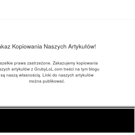
akaz Kopiowania Naszych Artykułów!
szelkie prawa zastrzeżone. Zakazujemy kopiowania
szych artykułów z GrubyLoL.com treści na tym blogu
są naszą własnością. Linki do naszych artykułów
można publikować.
kuchnia konopna i wiele innych.