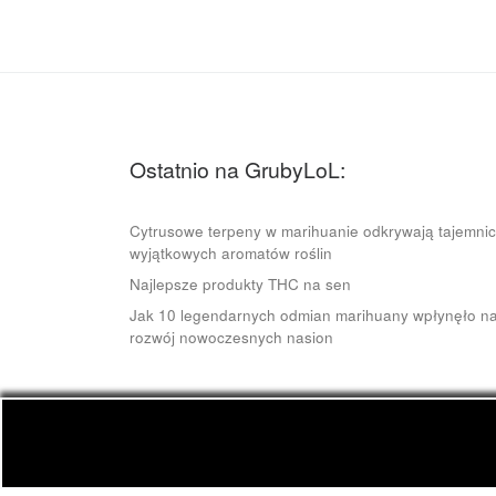
Ostatnio na GrubyLoL:
Cytrusowe terpeny w marihuanie odkrywają tajemni
wyjątkowych aromatów roślin
Najlepsze produkty THC na sen
Jak 10 legendarnych odmian marihuany wpłynęło n
rozwój nowoczesnych nasion
© 2026
GrubyLoL.com
– Wszelkie prawa zastrze