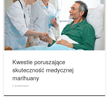
Medyczna marihuana przepisywana jest do leczenia
różnych objawów chorób przewlekłych – od bólu, nudności,
poprzez skurcze mięśni – ale według nowej analizy, jej
skuteczność w konkretnych zastosowaniach nie jest do
końca jasna. Naukowcy poddali przeglądowi prawie 80
randomizowanych badań, które obejmowały około 6.500
uczestników. Autorzy odkryli umiarkowanej jakości dowody
na […]
Kwestie poruszające
skuteczność medycznej
marihuany
1 komentarz