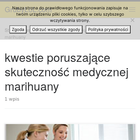
GrubyLoL.com
Nasza strona do prawidłowego funkcjonowania zapisuje na
Przejdź do treści
Me
twoim urządzeniu pliki cookies, tylko w celu szybszego
wczytywania strony.
Strona główna
Zgoda
Odrzuć wszystkie zgody
»
kwestie poruszające skuteczność medycznej
Polityka prywatności
marihuany
kwestie poruszające
skuteczność medycznej
marihuany
1 wpis