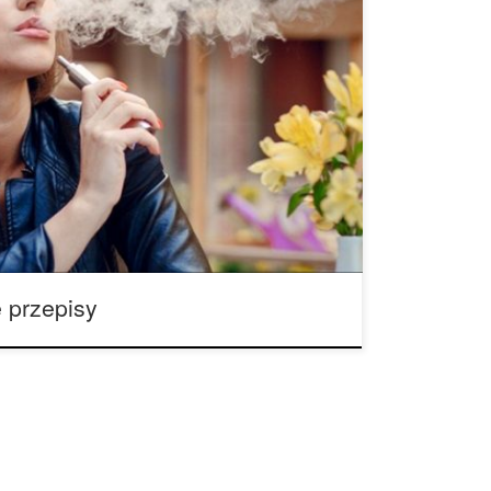
zy zmieniło się w Nowym Jorku. Obecnie jednak
aw przeciwko wapowaniu. Mimo, że większość
toniowi, która odbywa się na północno –
ędą również miały wpływ na ciebie, jeśli jesteś
 mieście. Po […]
 przepisy