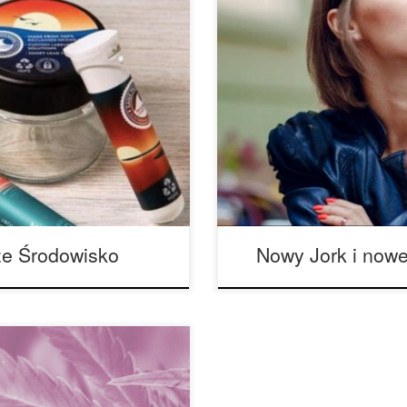
ększości nie jest to wina
W ostatnich latach wiele rzec
alną konopi indyjskich i
miasto zatwierdziło kilka pr
, że nadmierną regulację) w
dotyczy kampanii przeciwko ty
ielu etykiet, które mogą
wschodnim terenie, prawa te b
nabinoidów, ostrzeżenia
fanem wapowania w tym dużym
e Środowisko
Nowy Jork i nowe