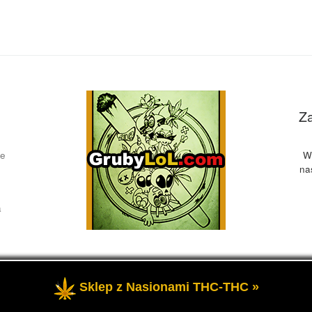
Z
ce
W
na
a
Sklep z Nasionami THC-THC »
żone
- Przedstawia informacje o marihuanie, czyli cannabis blog, 