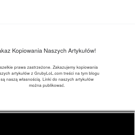
akaz Kopiowania Naszych Artykułów!
szelkie prawa zastrzeżone. Zakazujemy kopiowania
szych artykułów z GrubyLoL.com treści na tym blogu
są naszą własnością. Linki do naszych artykułów
można publikować.
kuchnia konopna i wiele innych.