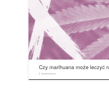
Biorąc pod uwagę fakt, że u 39% ludzi zdiagno
momencie ich życia, rak dotyka prawie każdego. Je
ktoś z twoich bliskich walczył z tą chorobą. Onkol
jakiejkolwiek innej dyscypliny w obrębie medycyny
marihuany jako część […]
Czy marihuana może leczyć r
2 komentarze