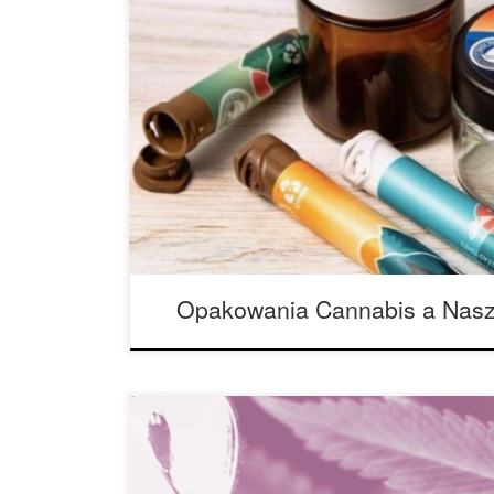
Przemysł konopny ma problem z pakowaniem i w wi
branży. Ze względu na trwającą nielegalność feder
wysoki poziom regulacji (choć niektórzy twierdzą
stanach prawnych, opakowania konopi wymagają w
zawierać informacje dotyczące testów, skład kan
zdrowotne, […]
Opakowania Cannabis a Nasz