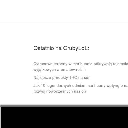
Ostatnio na GrubyLoL:
Cytrusowe terpeny w marihuanie odkrywają tajemni
wyjątkowych aromatów roślin
Najlepsze produkty THC na sen
Jak 10 legendarnych odmian marihuany wpłynęło n
rozwój nowoczesnych nasion
© 2026
GrubyLoL.com
– Wszelkie prawa zastrze