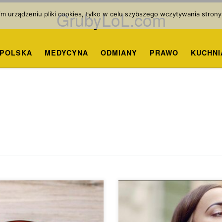
GrubyLoL.com
 urządzeniu pliki cookies, tylko w celu szybszego wczytywania strony
POLSKA
MEDYCYNA
ODMIANY
PRAWO
KUCHNI