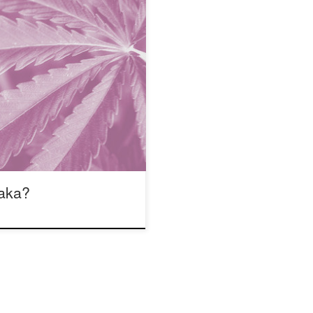
zowano raka w pewnym
żeli nie ty, to z pewnością
odzy, bardziej niż lekarze z
, popierają opcję polecania
aka?