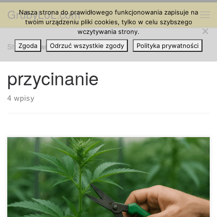
GrubyLoL.com
Nasza strona do prawidłowego funkcjonowania zapisuje na
Przejdź do treści
Me
twoim urządzeniu pliki cookies, tylko w celu szybszego
wczytywania strony.
Strona główna
Zgoda
Odrzuć wszystkie zgody
»
przycinanie
Polityka prywatności
przycinanie
4 wpisy
Trening wysokostresowy (HST) kontra umiarkowane
przycinanie konopi – kompletny przewodnik Przycinanie
konopi to jeden z kluczowych zabiegów, który pozwala
poprawić plon, zdrowie roślin i jakość zbiorów. Właściwe
techniki umożliwiają lepsze wykorzystanie światła,
zwiększoną cyrkulację powietrza i ukierunkowanie energii