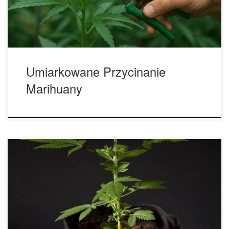
na najważniejsze części rośliny. W artykule wyjaśniamy
różnice pomiędzy metodami umiarkowanego przycinania
[…]
Umiarkowane Przycinanie
Marihuany
Lollipopping: Co to jest i jak stosować tę technikę? Hodowcy
marihuany od dziesięcioleci stosują wszelkiego rodzaju
techniki przycinania, wyginania lub prowadzenia swoich
roślin w jednym celu: aby poprawić ich wydajność,
przenosząc instalację na wyższy poziom, z bardziej obfitymi
zbiorami, a tym samym lepszym wykorzystaniem systemów