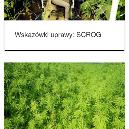
światła!). ScrOG jest […]
Wskazówki uprawy: SCROG
Możesz uprawiać marihuanę outdoor od końca wiosny aż
do połowy lipca. Sadzenie wcześniej z pewnością zapewni
ci większe rośliny. Późny start może natomiast uchronić
rośliny przed zbytecznym wyrośnięciem przed fazą
kwitnienia. Rośliny mogą być umieszczone w glebie
ogrodowej gdzie ogólnie dobrze sobie radzą, lub mogą być
uprawiane w dużych donicach/ […]