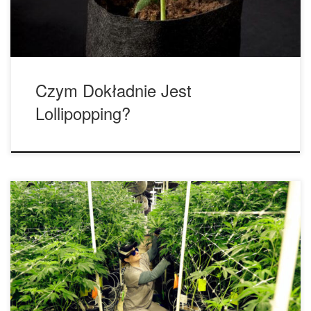
oświetleniowych, nawozów… krótko mówiąc, całej […]
Czym Dokładnie Jest
Lollipopping?
Metoda „Screen of Green”, lepiej znana jako „ScrOG”, jest
techniką, która pomaga stworzyć piękny, równomierny
baldachim, jednocześnie optymalizując wydajność na metr
kwadratowy. Wszystko polega na manipulowaniu gałęziami
rośliny tak, aby rosły w poziomie, a nie w pionie, aby więcej
węzłów kwiatowych miało dostęp do źródła energii (do