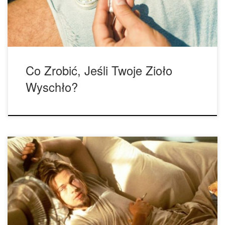
opakowania nawilżającego lub skórki cytrusów. 1. Świeża
marihuana Umieść wysuszone zioło […]
Co Zrobić, Jeśli Twoje Zioło
Wyschło?
Najnowsze trendy pokazują, że coraz więcej osób preferuje
inne metody konsumpcji, nie jej palenie. Czy to koniec
palenia marihuany? Naszym pierwszym doświadczeniem
związanym z cannabis było palenie suchej marihuany ze
szklanej fifki. Kasłanie, gastro… tak pewnie też wyglądało
pierwsze doświadczenie związane z marihuaną u wielu z