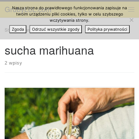
GrubyLoL.com
Nasza strona do prawidłowego funkcjonowania zapisuje na
Przejdź do treści
Me
twoim urządzeniu pliki cookies, tylko w celu szybszego
wczytywania strony.
Strona główna
Zgoda
Odrzuć wszystkie zgody
»
sucha marihuana
Polityka prywatności
sucha marihuana
2 wpisy
Co możesz zrobić jeśli twoje zioło wyschło? Stara
marihuana może naprawdę mocno wyschnąć. Kiedy tak się
stanie, twoje zioło może mieć nieprzyjemny smak i być
nieprzyjemne w paleniu. Więc co możesz zrobić? Możesz
nawodnić wysuszone zioło, używając świeżego zioła,