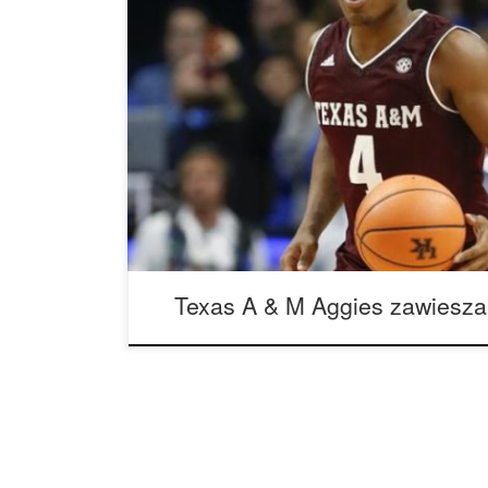
Jak mówi Dallas Morning News’ Ben Baby, Texas
startu nowego zawodnika JJ Caldwella, a także z
Decyzja szkoły została podjęta po aresztowaniu o
oskarżeniu ich o posiadanie marihuany. Gracze mi
uncje marihuany. […]
Texas A & M Aggies zawiesza