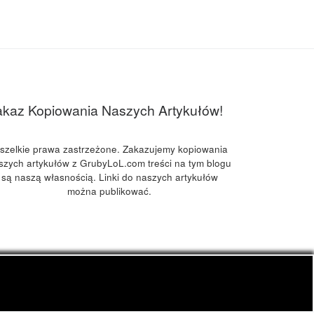
akaz Kopiowania Naszych Artykułów!
szelkie prawa zastrzeżone. Zakazujemy kopiowania
szych artykułów z GrubyLoL.com treści na tym blogu
są naszą własnością. Linki do naszych artykułów
można publikować.
kuchnia konopna i wiele innych.