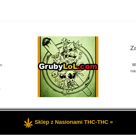
Z
ce
W
na
a
Sklep z Nasionami THC-THC »
żone
- Przedstawia informacje o marihuanie, czyli cannabis blog, 