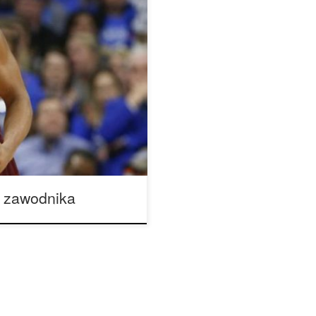
 A & M Aggies odwołało ze
awiesiło Jay Jay Chandlera.
bu graczy w niedzielę i
eli przy sobie mniej niż dwie
 zawodnika