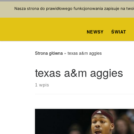
Przejdź do treści
Nasza strona do prawidłowego funkcjonowania zapisuje na twoim
NEWSY
ŚWIAT
Strona główna
»
texas a&m aggies
texas a&m aggies
1 wpis