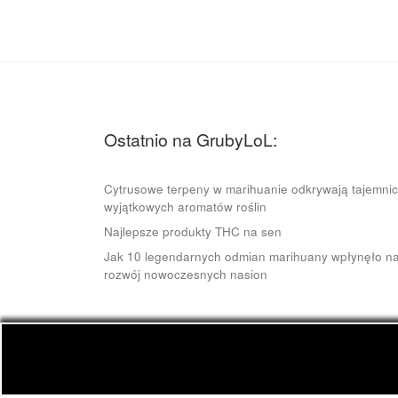
Ostatnio na GrubyLoL:
Cytrusowe terpeny w marihuanie odkrywają tajemni
wyjątkowych aromatów roślin
Najlepsze produkty THC na sen
Jak 10 legendarnych odmian marihuany wpłynęło n
rozwój nowoczesnych nasion
© 2026
GrubyLoL.com
– Wszelkie prawa zastrze