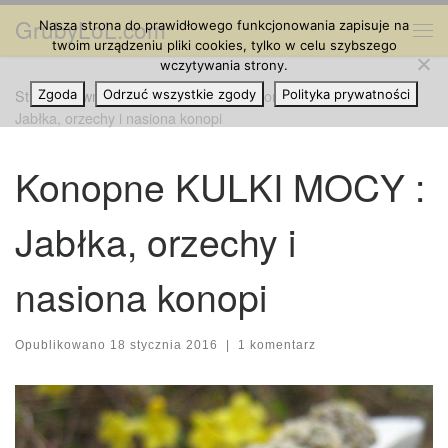
GrubyLoL.com
Nasza strona do prawidłowego funkcjonowania zapisuje na
Przejdź do treści
Me
twoim urządzeniu pliki cookies, tylko w celu szybszego
wczytywania strony.
Strona główna
Zgoda
Odrzuć wszystkie zgody
»
Kuchnia Konopna
»
Konopne KULKI MOCY :
Polityka prywatności
Jabłka, orzechy i nasiona konopi
Konopne KULKI MOCY :
Jabłka, orzechy i
nasiona konopi
Opublikowano
18 stycznia 2016
|
1 komentarz