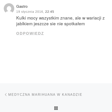
Gastro
19 stycznia 2016,
22:45
Kulki mocy wszystkim znane, ale w wariacji z
jablkiem jeszcze sie nie spotkałem
ODPOWIEDZ
Nawigacja wpisu
Poprzedni wpis
MEDYCZNA MARIHUANA W KANADZIE
POWRÓT DO LISTY POS