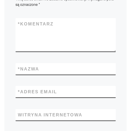
są oznaczone
*
*
KOMENTARZ
*
NAZWA
*
ADRES EMAIL
WITRYNA INTERNETOWA