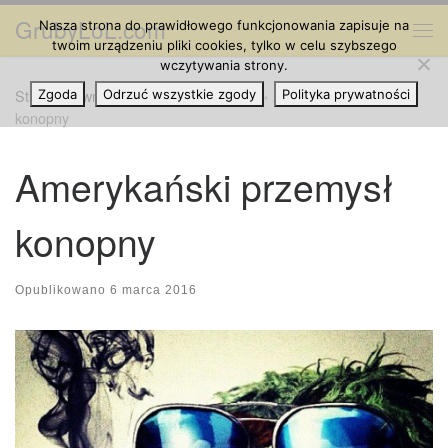
GrubyLoL.com
Nasza strona do prawidłowego funkcjonowania zapisuje na
Przejdź do treści
Me
twoim urządzeniu pliki cookies, tylko w celu szybszego
wczytywania strony.
Strona główna
Zgoda
Odrzuć wszystkie zgody
»
Cannabis na Świecie
»
Amerykański przemysł
Polityka prywatności
konopny
Amerykański przemysł
konopny
Opublikowano
6 marca 2016