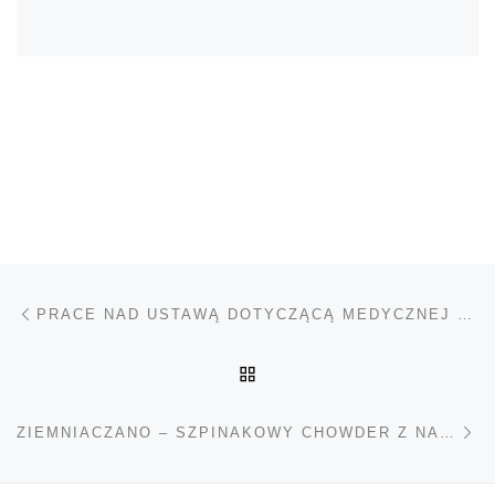
Nawigacja wpisu
Poprzedni wpis
PRACE NAD USTAWĄ DOTYCZĄCĄ MEDYCZNEJ MARIHUANY W TEKSASIE
POWRÓT DO LISTY POS
Na
ZIEMNIACZANO – SZPINAKOWY CHOWDER Z NASIONAMI KONOPI