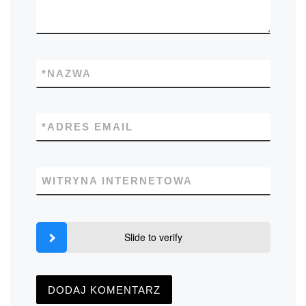
*
NAZWA
*
ADRES EMAIL
WITRYNA INTERNETOWA
Slide to verify