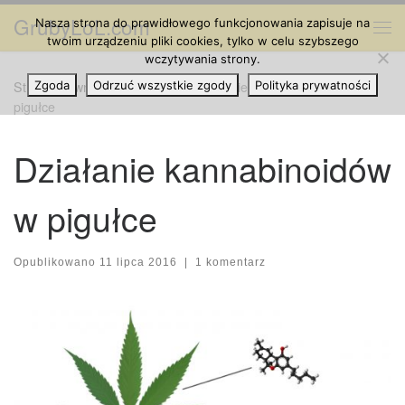
GrubyLoL.com
Nasza strona do prawidłowego funkcjonowania zapisuje na
Przejdź do treści
Me
twoim urządzeniu pliki cookies, tylko w celu szybszego
wczytywania strony.
Strona główna
Zgoda
Odrzuć wszystkie zgody
»
Ciekawostki
»
Działanie kannabinoidów w
Polityka prywatności
pigułce
Działanie kannabinoidów
w pigułce
Opublikowano
11 lipca 2016
|
1 komentarz