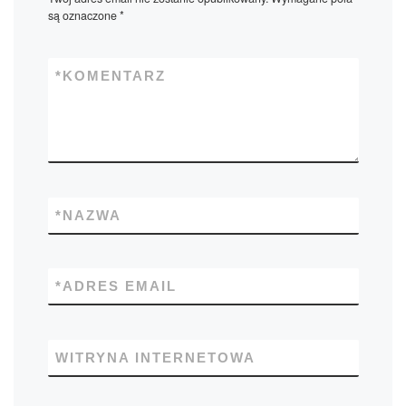
są oznaczone
*
*
KOMENTARZ
*
NAZWA
*
ADRES EMAIL
WITRYNA INTERNETOWA