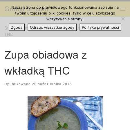
GrubyLoL.com
Nasza strona do prawidłowego funkcjonowania zapisuje na
Przejdź do treści
Me
twoim urządzeniu pliki cookies, tylko w celu szybszego
wczytywania strony.
Strona główna
Zgoda
Odrzuć wszystkie zgody
»
Kuchnia Konopna
»
Zupa obiadowa z wkładką
Polityka prywatności
THC
Zupa obiadowa z
wkładką THC
Opublikowano
20 października 2016