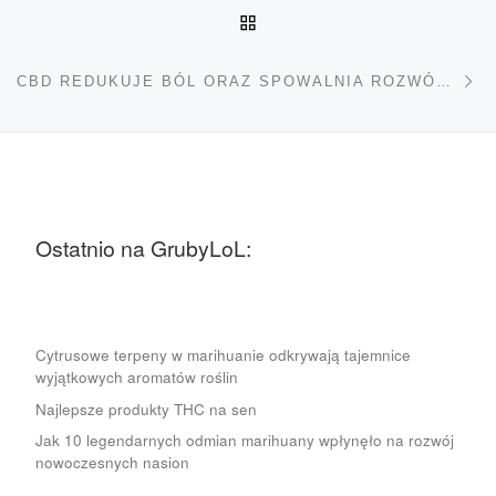
POWRÓT DO LISTY POS
Na
CBD REDUKUJE BÓL ORAZ SPOWALNIA ROZWÓJ RAKA PIERSI
Ostatnio na GrubyLoL:
Cytrusowe terpeny w marihuanie odkrywają tajemnice
wyjątkowych aromatów roślin
Najlepsze produkty THC na sen
Jak 10 legendarnych odmian marihuany wpłynęło na rozwój
nowoczesnych nasion