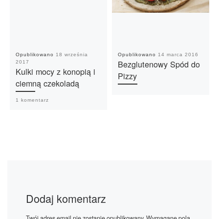
Opublikowano
18 września
Opublikowano
14 marca 2016
Bezglutenowy Spód do
2017
Kulki mocy z konopią i
Pizzy
ciemną czekoladą
1 komentarz
Dodaj komentarz
Twój adres email nie zostanie opublikowany.
Wymagane pola