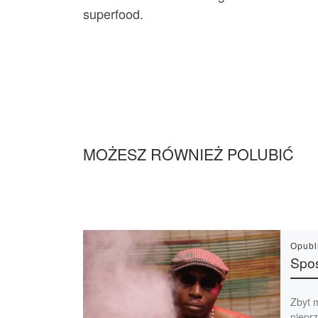
superfood.
MOŻESZ RÓWNIEŻ POLUBIĆ
Opub
Spo
Zbyt 
niepr