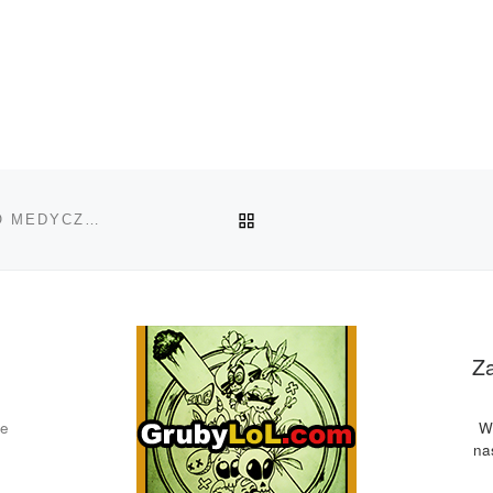
POWRÓT DO LISTY POS
PORADY DOTYCZĄCE ROZMAWIANIA Z LEKARZEM O MEDYCZNEJ MARIHUANIE
Z
ce
W
na