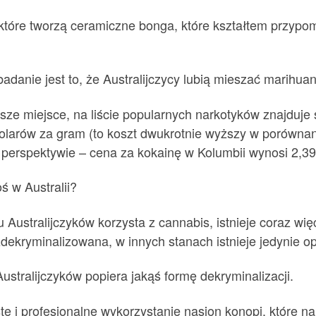
m, które tworzą ceramiczne bonga, które kształtem przypo
danie jest to, że Australijczycy lubią mieszać marihuan
sze miejsce, na liście popularnych narkotyków znajduje 
olarów za gram (to koszt dwukrotnie wyższy w porównan
w perspektywie – cena za kokainę w Kolumbii wynosi 2,39
ś w Australii?
 Australijczyków korzysta z cannabis, istnieje coraz wi
dekryminalizowana, w innych stanach istnieje jedynie opc
Australijczyków popiera jakąś formę dekryminalizacji.
te i profesjonalne wykorzystanie nasion konopi, które n