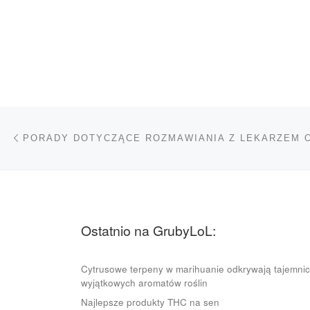
Nawigacja wpisu
Poprzedni wpis
Ostatnio na GrubyLoL:
Cytrusowe terpeny w marihuanie odkrywają tajemni
wyjątkowych aromatów roślin
Najlepsze produkty THC na sen