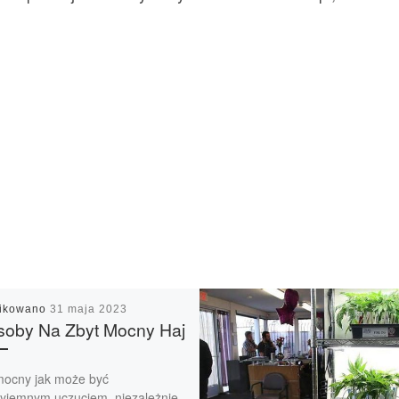
likowano
31 maja 2023
soby Na Zbyt Mocny Haj
mocny jak może być
zyjemnym uczuciem, niezależnie