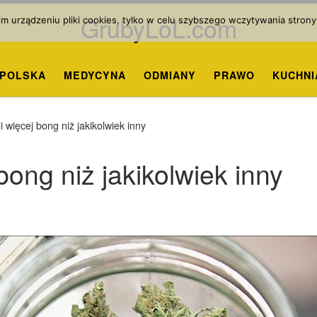
GrubyLoL.com
 urządzeniu pliki cookies, tylko w celu szybszego wczytywania strony
POLSKA
MEDYCYNA
ODMIANY
PRAWO
KUCHNI
i więcej bong niż jakikolwiek inny
 bong niż jakikolwiek inny