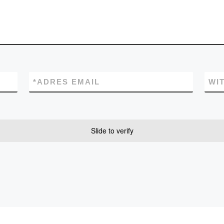
*
ADRES EMAIL
WI
Slide to verify