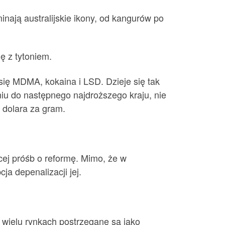
minają australijskie ikony, od kangurów po
ę z tytoniem.
się MDMA, kokaina i LSD. Dzieje się tak
iu do następnego najdroższego kraju, nie
 dolara za gram.
ęcej próśb o reformę. Mimo, że w
ja depenalizacji jej.
a wielu rynkach postrzegane są jako