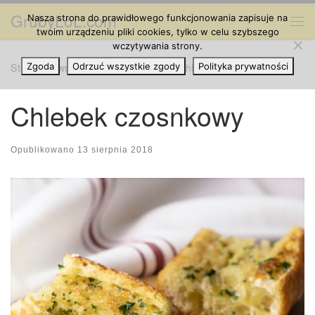
GrubyLoL.com
Nasza strona do prawidłowego funkcjonowania zapisuje na
Przejdź do treści
Me
twoim urządzeniu pliki cookies, tylko w celu szybszego
wczytywania strony.
Strona główna
Zgoda
Odrzuć wszystkie zgody
»
Kuchnia Konopna
»
Chlebek czosnkowy
Polityka prywatności
Chlebek czosnkowy
Opublikowano
13 sierpnia 2018