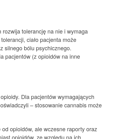
 rozwija tolerancję na nie i wymaga
olerancji, ciało pacjenta może
z silnego bólu psychicznego.
ia pacjentów (z opioidów na inne
a opioidy. Dla pacjentów wymagających
 doświadczyli – stosowanie cannabis może
 od opioidów, ale wczesne raporty oraz
iast opioidów, ze względu na ich