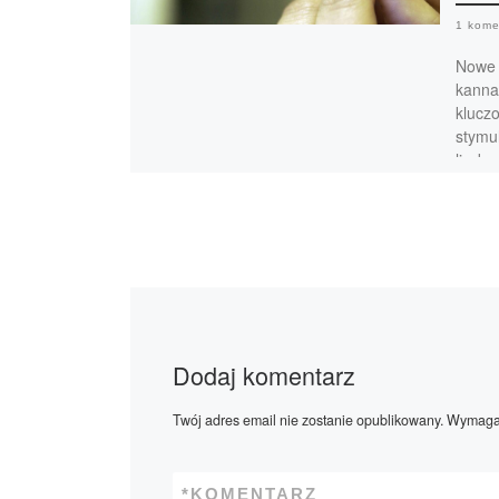
1 kome
Nowe 
kanna
klucz
stymul
liczba
ECBS 
Dodaj komentarz
Twój adres email nie zostanie opublikowany.
Wymagan
*
KOMENTARZ