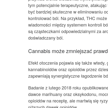
tym potencjalnie terapeutyczne, atakują
być bardziej skuteczne w eliminowaniu od
kontrolować ból. Na przykład, THC może 
wiadomości między systemem kontroli bó
są cząsteczkami odpowiedzialnymi za aro
doświadczany ból.
Cannabis może zmniejszać prawdo
Efekt otoczenia pojawia się także wtedy
kannabinoidów oraz opioidów przez dziesi
zapewniają synergistyczne łagodzenie bó
Badanie z lutego 2018 roku opublikowan
dawce marihuany oraz oksykodonu, mocno 
opioidów na receptę, ale martwią się ry
niższych dawek opioidów.