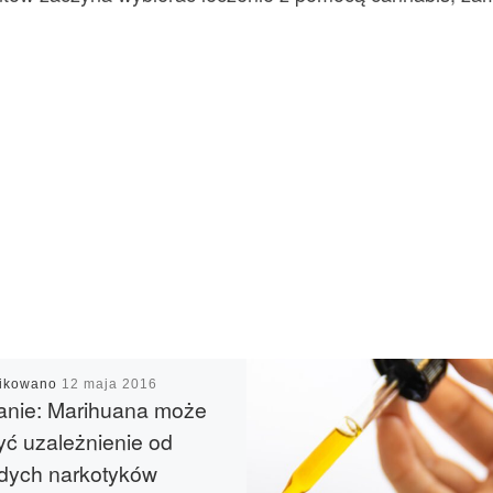
likowano
12 maja 2016
anie: Marihuana może
yć uzależnienie od
dych narkotyków