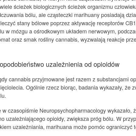
c wiele ścieżek biologicznych ścieżek organizmu człowi
czuwania bólu, ale cząsteczki marihuany posiadają dzia
leczyć stany bólowe poprzez aktywację receptorów CB1 
lu w mózgu a ośrodkowym układem nerwowym, podczas g
mat oraz smak rośliny cannabis, wyzwalają reakcje prz
podobieństwo uzależnienia od opioidów
, gdy cannabis przyjmowane jest razem z substancjami 
ęciolecia. Ogólnie rzecz biorąc, badania wykazały, że 
lu.
e w czasopiśmie Neuropsychopharmacology wykazało, ż
uzależniającego opioidy, zwiększa próg bólu. W przyp
zykiem uzależniania, marihuana może pomóc ograniczyć t