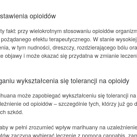
stawienia opioidów
ty fakt: przy wielokrotnym stosowaniu opioidów organizm
pożądanego efektu terapeutycznego. W stanie wysokiej t
ia, w tym nudności, dreszczy, rozdzierającego bólu ora
te objawy i może okazać się przydatna w zmianie leczen
iu wykształcenia się tolerancji na opioidy
ihuana może zapobiegać wykształceniu się tolerancji n
leżnienie od opioidów – szczególnie tych, którzy już go
ych szkód.
 aby w pełni zrozumieć wpływ marihuany na uzależnienie
ntów zaczyna wybierać leczenie z pomocą cannabis, zam