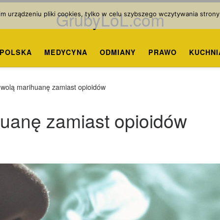
GrubyLoL.com
 urządzeniu pliki cookies, tylko w celu szybszego wczytywania strony
POLSKA
MEDYCYNA
ODMIANY
PRAWO
KUCHNI
 wolą marihuanę zamiast opioidów
huanę zamiast opioidów