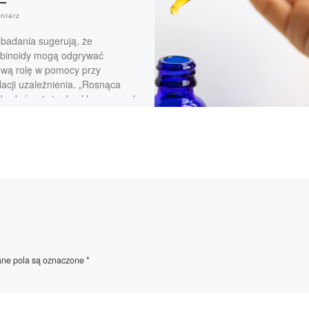
ntarz
badania sugerują, że
binoidy mogą odgrywać
ową rolę w pomocy przy
acji uzależnienia. „Rosnąca
 badań potwierdza kluczową rolę
i […]
e pola są oznaczone
*