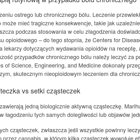
eniu ostrego lub chronicznego bólu. Leczenie przewlekł
o może mieć tragiczne konsekwencje, takie jak uzależni
aszcza podczas stosowania w celu złagodzenia doświad
su opioidowego – do tego stopnia, że Centers for Disea
a lekarzy dotyczących wydawania opioidów na receptę,
zość przypadków chronicznego bólu należy leczyć za po
s of Science, Engineering, and Medicine dokonały prze
szym, skutecznym nieopioidowym leczeniem dla chronicz
teczka vs setki cząsteczek
zawierają jedną biologicznie aktywną cząsteczkę. Marih
w łagodzeniu tych samych dolegliwości lub objawów jed
ch cząsteczek, zwłaszcza jeśli wszystkie powinny leczyć
 przez cannabis, w którym kilka cząsteczek wywołuje ef