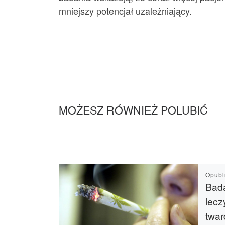
mniejszy potencjał uzależniający.
MOŻESZ RÓWNIEŻ POLUBIĆ
Opub
Bad
lecz
twar