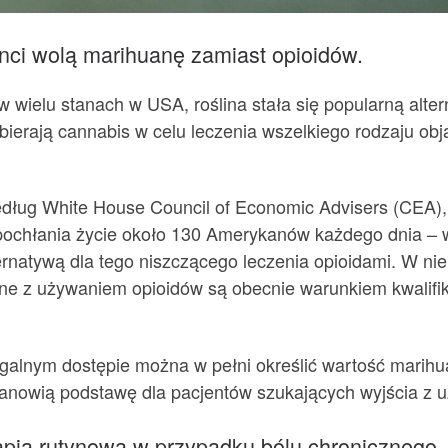
nci wolą marihuanę zamiast opioidów.
w wielu stanach w USA, roślina stała się popularną alte
bierają cannabis w celu leczenia wszelkiego rodzaju obja
dług White House Council of Economic Advisers (CEA)
pochłania życie około 130 Amerykanów każdego dnia – 
natywą dla tego niszczącego leczenia opioidami. W niek
zane z używaniem opioidów są obecnie warunkiem kwalif
egalnym dostępie można w pełni określić wartość marihu
tanowią podstawę dla pacjentów szukających wyjścia z u
rapią rutynową w przypadku bólu chronicznego